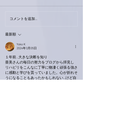
コメントを追加…
家レコーディング無事終
9月23日「amii
了。
ス！
最新順
Yoko K
2024年3月05日
１年前…大きな決断を知り
亜美さんの毎日の努力をブログから拝見し 
リハビリをこんなに丁寧に物凄く頑張る強さ
に感動と学びを貰っていました。心が折れそ
うになることもあったかもしれない…けど自
分と闘っているのだろうなぁと思ったり。
亜美さんの音楽と亜美さんの頑張る姿にチカ
ラを貰っています。
頑張り過ぎずに亜美さんのペースで一歩一歩
♡
いいね！
返信