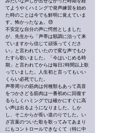
みたいな声しか出せなかった時期を経
てようやくハミングで発声練習を始め
た時のことは今でも鮮明に覚えていま
す。怖かったなぁ。😓
不安定な自分の声に愕然としました
が、先生から「声帯は順調に治って来
ていますから信じて頑張ってくださ
い」と言われていたので変な声でもひ
たすら歌いました。「今はいじめる時
期」と言われてからは毎日2時間以上歌
っていました。人生初と言ってもいい
くらい必死でした。
声帯周りの筋肉は何種類もあって高音
をつかさどる筋肉は一番初めに回復す
るらしくハミングでは確かにすぐに高
い声は出るようになりました。しか
し、そこからが長い道のりでした。い
ざ言葉のついた歌を歌ってみてあまり
にもコントロールできなくて（特に中