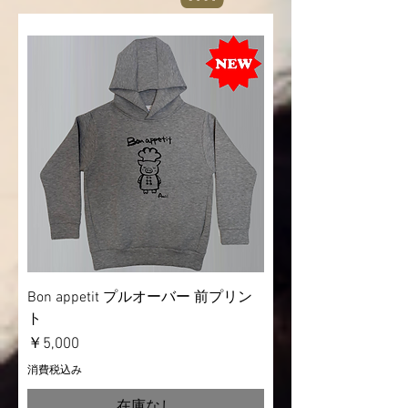
Bon appetit プルオーバー 前プリン
ト
価格
￥5,000
消費税込み
在庫なし