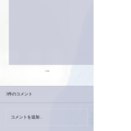
3件のコメント
今日は取材でし
巨大なイタチきゅうり。
コメントを追加…