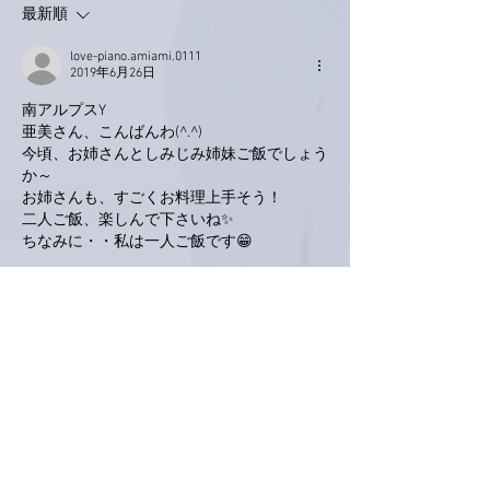
最新順
love-piano.amiami.0111
2019年6月26日
南アルプスY
亜美さん、こんばんわ(^.^)
今頃、お姉さんとしみじみ姉妹ご飯でしょう
か～
お姉さんも、すごくお料理上手そう！
二人ご飯、楽しんで下さいね✨
ちなみに・・私は一人ご飯です😁
いいね！
返信
izhkhgdh2s8jq363fpza
2019年6月25日
亜美さま、こんばんは！
明宵は、＜しじみ御飯＞ですね、なんちゃっ
て・・・。