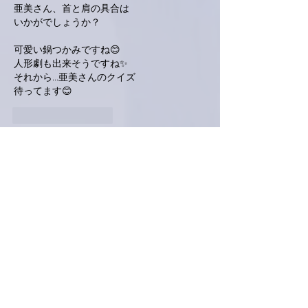
亜美さん、首と肩の具合は
いかがでしょうか？
可愛い鍋つかみですね😊
人形劇も出来そうですね✨
それから…亜美さんのクイズ
待ってます😊
いいね！
返信
ポポ
2023年8月08日
亜美さん、おはようございます😃
手作りそばがきも気になりますが、鍋つかみ
に心掴まれました😁
今日は痛みが経過されて、穏やかな一日を過
ごせますように💕
いいね！
返信