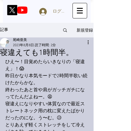
ログイン
新規登録
記事
尾崎亜美
2023年8月8日
読了時間: 2分
寝違えても1時間半。
ひえ〜！目覚めたらいきなりの「寝違
え」！😱
昨日かなり本気モードで2時間半歌い続
けたからかな。
終わったあと首や肩がガッチガチにな
ってたんだよねー。😩
寝違えになりやすい体質なので最近ス
トレートネック用の枕に変えたばかり
だったのにな。う〜む。😥
とりあえず軽くストレッチをして冷え