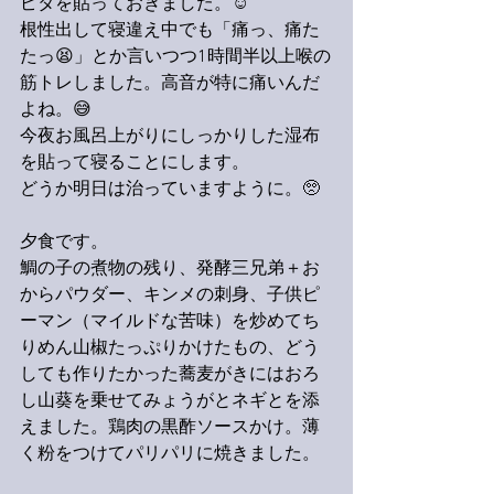
ピタを貼っておきました。☺️
根性出して寝違え中でも「痛っ、痛た
たっ😫」とか言いつつ1時間半以上喉の
筋トレしました。高音が特に痛いんだ
よね。😅
今夜お風呂上がりにしっかりした湿布
を貼って寝ることにします。
どうか明日は治っていますように。🥺
夕食です。
鯛の子の煮物の残り、発酵三兄弟＋お
からパウダー、キンメの刺身、子供ピ
ーマン（マイルドな苦味）を炒めてち
りめん山椒たっぷりかけたもの、どう
しても作りたかった蕎麦がきにはおろ
し山葵を乗せてみょうがとネギとを添
えました。鶏肉の黒酢ソースかけ。薄
く粉をつけてパリパリに焼きました。