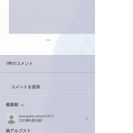
5件のコメント
今日は取材でし
巨大なイタチきゅうり。
コメントを追加…
最新順
love.piano.amiami.0111
2023年8月08日
南アルプスＹ