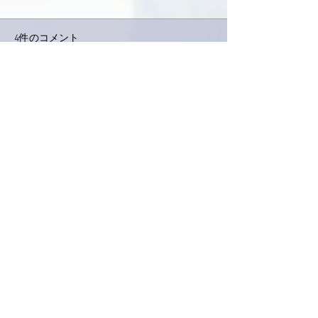
4件のコメント
今日は取材でし
巨大なイタチきゅうり。
コメントを追加…
最新順
ぷにぷに
2021年7月18日
亜美さんお疲れさまです😊
たとえ10歳老けたとて亜美さんは可愛いと思
います👍💕
私、調子悪いとブルドッグ、いやそれは悲し
いのでパグくらいにしときますがずいぶん老
けます。そして目の下に津川雅彦さんが宿り
ます😂