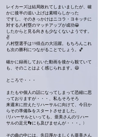
レイカーズは結局敗れてしまいましたが、確
かに後半の追い上げは素晴らしかった
ですし、そのきっかけはニコラ・ヨキッチに
対する八村塁のマッチアップが成功😀
したからと見る向きも少なくないようです。
✌
八村塁選手は19得点の大活躍。もちろんこれ
も次の勝利につながることでしょう。🏀
確かに録画しておいた動画を後から観ていて
も、そのことはよく感じられます。😃
ところで・・・
またもや個人の話になってしまって恐縮に思
っておりますが・・・、私もそろそろ
来週末に控えたリハーサルに向けて、今日か
らその準備📝をスタートさせました。
(リハーサルといっても、亜美さんのリハー
サルの足元👣にも及びませんが・・・。)
その曲の中には、先日厚かましくも亜美さん