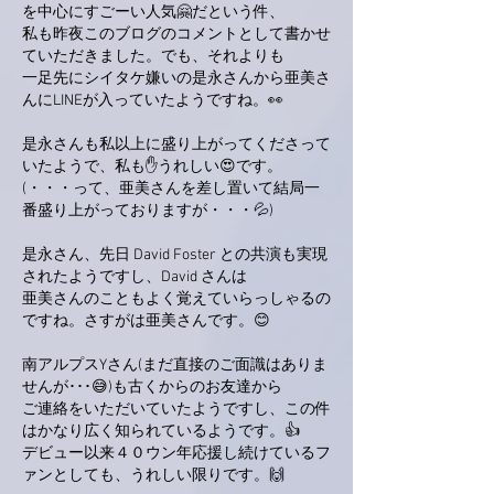
を中心にすごーい人気🤗だという件、
私も昨夜このブログのコメントとして書かせ
ていただきました。でも、それよりも
一足先にシイタケ嫌いの是永さんから亜美さ
んにLINEが入っていたようですね。👀
是永さんも私以上に盛り上がってくださって
いたようで、私も✋うれしい😍です。
(・・・って、亜美さんを差し置いて結局一
番盛り上がっておりますが・・・💦)
是永さん、先日 David Foster との共演も実現
されたようですし、David さんは
亜美さんのこともよく覚えていらっしゃるの
ですね。さすがは亜美さんです。😊
南アルプスYさん(まだ直接のご面識はありま
せんが･･･😅)も古くからのお友達から
ご連絡をいただいていたようですし、この件
はかなり広く知られているようです。👍
デビュー以来４０ウン年応援し続けているフ
ァンとしても、うれしい限りです。🙌