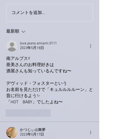
巨大なイタチき
コメントを追加…
9月23日「amiism」リリー
ス！
最新順
love.piano.amiami.0111
2023年5月18日
南アルプスY
亜美さんのお料理好きは
酒屋さんも知っているんですね〜
デヴィッド・フォスターという
お名前を見ただけで「キュルルルルーン」と
昔に行けるよう✨
「HOT　BABY」でしたよね〜
いいね！
返信
かつじぃ@舞夢
2023年5月17日