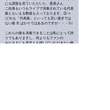
にも譜面を見ていただいた、亜美さん
ご自身もいつもライブで演奏されている代表
曲ともいえる数曲も入っております。😉-⭐
(どれも「代表曲」といっても言い過ぎでは
ない曲 📄 ばかりではあるのですが・・・💦)
これらの曲を演奏できることは私にとって誇
りでもありますし、何よりもファンの
みなさまにも是非とも聴いていただきたい曲
ばかりです。👍
話題が逸れてしまいました。申し訳ありませ
ん。😌
でも、たぶん亜美さんにも興味をもっていた
だけるトピックスばかりだと思います。✨
もうこんな時間🕒ですね。・・・にも関わら
ず長くなってしまいました。⏳
亜美さんはとっくに「おやすみ」でしょう
ね・・・。
私もこれからゆっくりと湯ぶねにつかってリ
ラックスできればと思います。🛁😴