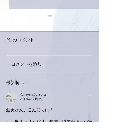
2件のコメント
下駄箱がスッキリ〜。
コメントを追加…
家レコーディン
了。
最新順
Keroyon Carrera
2018年12月05日
亜美さん、こんにちは！
ミニ散歩とリハビリ、銀行、暁美母上への買
い物、
夕食の買い物と、随分、捗られましたね！