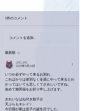
5件のコメント
巨大なイタチき
コメントを追加…
9月23日「amiism」リリー
ス！
最新順
ぷにぷに
2025年5月24日
いつか必ずやって来るお別れ、
こればかりは差別なく全員にやって来るとわ
かってはいても悲しくてさみしいですね。
改めて御冥福をお祈り申し上げます。
きれいなはね付き餃子🥟
天ぷらもキレイ✨
今日我が家は息子の誕生日でした。