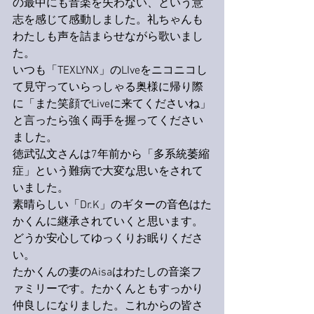
の最中にも音楽を失わない、という意
志を感じて感動しました。礼ちゃんも
わたしも声を詰まらせながら歌いまし
た。
いつも「TEXLYNX」のLIveをニコニコし
て見守っていらっしゃる奥様に帰り際
に「また笑顔でLiveに来てくださいね」
と言ったら強く両手を握ってください
ました。
徳武弘文さんは7年前から「多系統萎縮
症」という難病で大変な思いをされて
いました。
素晴らしい「Dr.K」のギターの音色はた
かくんに継承されていくと思います。
どうか安心してゆっくりお眠りくださ
い。
たかくんの妻のAisaはわたしの音楽フ
ァミリーです。たかくんともすっかり
仲良しになりました。これからの皆さ