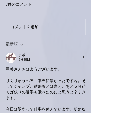
3件のコメント
今日は取材でし
巨大なイタチきゅうり。
コメントを追加…
最新順
ポポ
2月18日
亜美さんおはようございます。
りくりゅうペア、本当に凄かったですね。そ
してジャンプ、結果論とは言え、あと５分待
てば残りの選手も飛べたのにと思うと辛すぎ
ます。
今日は訳あって仕事を休んでいます。折角な
ので、リアルタイムで女子フィギュアスケー
トシングルをリアルタイムで見ていました。
フィギュアスケートが一番好きな競技なの