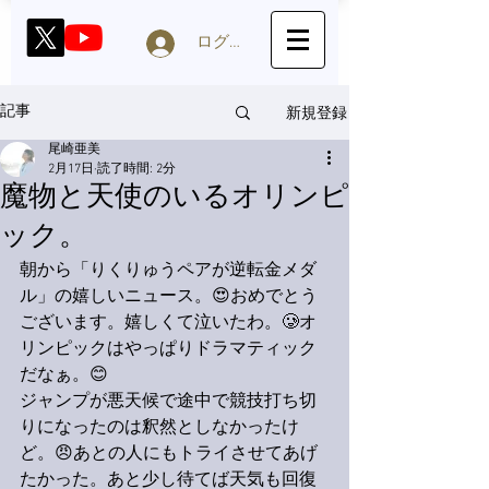
ログイン
新規登録
記事
尾崎亜美
2月17日
読了時間: 2分
魔物と天使のいるオリンピ
ック。
朝から「りくりゅうペアが逆転金メダ
ル」の嬉しいニュース。😍おめでとう
ございます。嬉しくて泣いたわ。🥲オ
リンピックはやっぱりドラマティック
だなぁ。😊
ジャンプが悪天候で途中で競技打ち切
りになったのは釈然としなかったけ
ど。😠あとの人にもトライさせてあげ
たかった。あと少し待てば天気も回復