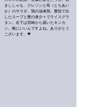
スズキの刺身、豆腐に乗せたウニ、焼
きししゃも、クレソンと苺（とちあい
か）のサラダ、鶏の油淋鶏、蟹殻で出
したスープと蟹の身少々でライスグラ
タン。右下は宮崎から届いたキンカ
ン。喉にいいんですよね。ありがとう
ございます。💗