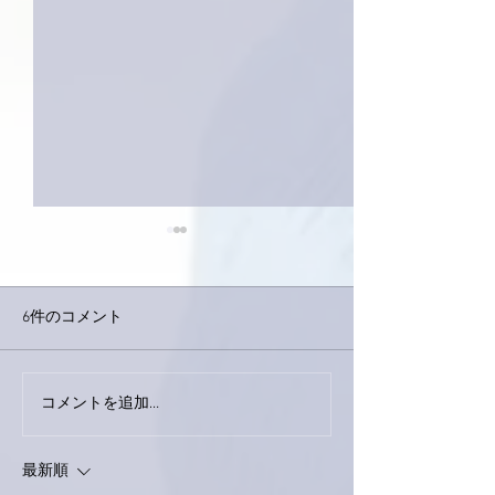
6件のコメント
巨大なイタチき
コメントを追加…
9月23日「amiism」リリー
ス！
最新順