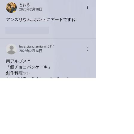
とおる
2025年2月18日
アンスリウム…ホントにアートですね
いいね！
返信
love.piano.amiami.0111
2025年2月16日
南アルプスＹ
「餅チョコパンケーキ」
創作料理✨✨
やっぱり良い具合にのび〜るので
しょうか〜
ほんとっ！『アンスリウム』…アートです
ね。うちの花瓶に挿してある『チューリッ
プ』も3回目の茎カットして、だいぶ短くな
りました。最後は小さなコップに挿すかなぁ
と思ってます😊
いいね！
返信