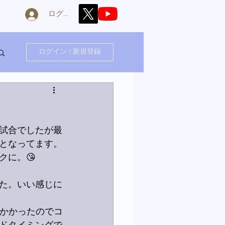
ログイン
ログイン / 新規登録
試合でしたが最
例となってます。
クに。😘
た。いい感じに
がかかったのでコ