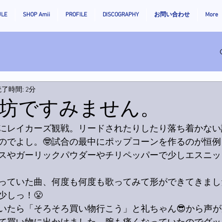
ULE
SHOP Amii
PROFILE
DISCOGRAPHY
お問い合わせ
More
了時間: 2分
坊ですみません。
にレイカーズ観戦。リードされたりしたり落ち着かない
のでよし。🤓試合の最中にポップコーンを作るのが恒
スやガーリックパウダーやチリペッパーで少しエスニッ
っていた曲、何度も何度も歌ってみて形ができてきまし
少しっ！😤
いたら「そろそろ買い物行こう」と礼ちゃん😎から声