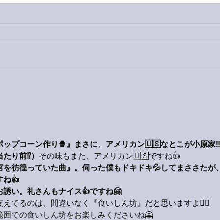
巨大
9月23日「amiism」リリー
ス！
ップコーン作り🍿』まさに、アメリカン🇺🇸なとこが小原家‼
たり前⁉️）
その味もまた、アメリカン🇺🇸ですね👍
宮を彷徨っていた曲』。伺った僕もドキドキ💦してまささたが
ね👍
誘い。礼さんもナイス👍ですね🤗
えてるのは、間違いなく『食いしん坊』だと思いますよ🙋‍♂️
範囲での食いしん坊をお楽しみくださいね🤗