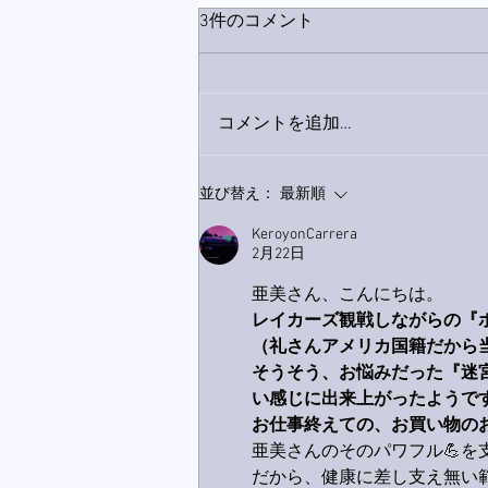
3件のコメント
コメントを追加…
家レコーディング無事終了。
並び替え：
最新順
KeroyonCarrera
2月22日
亜美さん、こんにちは。
レイカーズ観戦しながらの『ポ
（礼さんアメリカ国籍だから当
そうそう、お悩みだった『迷
い感じに出来上がったようです
お仕事終えての、お買い物のお
亜美さんのそのパワフル💪を支
だから、健康に差し支え無い