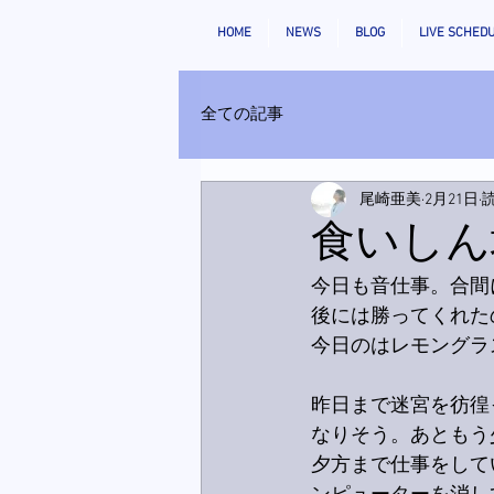
HOME
NEWS
BLOG
LIVE SCHED
全ての記事
尾崎亜美
2月21日
読
食いしん
今日も音仕事。合間
後には勝ってくれた
今日のはレモングラ
昨日まで迷宮を彷徨
なりそう。あともう
夕方まで仕事をして