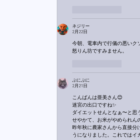
いいね！
返信
ネジリー
2月22日
今朝、電車内で行儀の悪いク
怒りん坊ですみません。
いいね！
返信
ぷにぷに
2月21日
こんばんは亜美さん😊
迷宮の出口ですね✨
ダイエットせんとなぁ〜と思
せやかて、お米がやめられんの
昨年秋に農家さんから直接分
うになりました。これではイカ