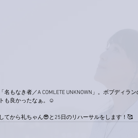
名もなき者／A COMLETE UNKNOWN」。ボブディラ
トも良かったなぁ。☺️
てから礼ちゃん😎と25日のリハーサルをします！🥰