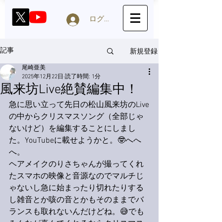
ログイン
新規登録
記事
尾崎亜美
2025年12月22日
読了時間: 1分
風来坊Live絶賛編集中！
急に思い立って先日の松山風来坊のLive
の中からクリスマスソング（全部じゃ
ないけど）を編集することにしまし
た。YouTubeに載せようかと。🤓へへ
へ。
ヘアメイクのりさちゃんが撮ってくれ
たスマホの映像と音源なのでマルチじ
ゃないし急に始まったり切れたりする
し雑音とか咳の音とかもそのままでバ
ランスも取れないんだけどね。😅でも