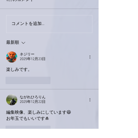
下駄箱がスッキリ〜。
コメントを追加…
家レコーディン
了。
最新順
ネジリー
2025年12月23日
楽しみです。
いいね！
返信
ながれひろりん
2025年12月22日
編集映像、楽しみにしています😆
お年玉でもいいです🎍
いいね！
返信