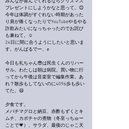
みんなが喜んでくれるならクリスマス
プレゼントにしようかなと思って。😊
今年は体調がすぐれない時期があった
り肩が痛くなったりでYouTubeやるやる
詐欺みたいになっちゃったのでお詫び
も兼ねて。☺️
24日に間に合うようにしたいと思いま
す。がんばるでー。✊
今日も礼ちゃん😎は民生くんのリハー
サル。わたしは朝は病院。買い物に行
ってから午後は音楽室で編集作業。あ
れ？散歩もしてないのに4096歩も歩い
てた。😃
夕食です。
メバチマグロと納豆、赤酢もずくとキ
ムチ、カボチャの煮物（冬至っちゅー
ことで💗）、サラダ、最後のじゃこ天