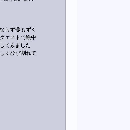
ならず😅もずく
リクエストで鰻中
してみました
激しくひび割れて