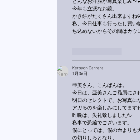
どんなお洋服か写真楽しみ〜
今年も立派なお鏡。
かき餅がたくさん出来ますね
私、今日仕事も行ったし買い物
ち込めないからその間はカウ
いいね！
返信
Keroyon Carrera
1月06日
亜美さん、こんばんは。
今日は、亜美さんご贔屓にされ
明日のセレクトで、お写真に
アガるのを楽しみにしてますね🙋
昨晩は、失礼致しました💦
私事で恐縮でございます。
僕にとっては、僕の命よりも
の切りしろとなり、