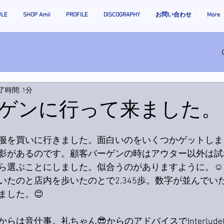
ULE
SHOP Amii
PROFILE
DISCOGRAPHY
お問い合わせ
More
了時間: 1分
ゲンに行って来ました。
服を買いに行きました。面白いのをいくつかゲットしま
影があるのです。顧客バーゲンの時はアウター以外は試
ら選ぶことにしました。似合うのがありますように。☺️
いたのと店内を歩いたのとで2,345歩。数字が並んでい
楽しい気持ちになりました。😊	
らは音仕事。礼ちゃん😎からのアドバイスでInterlude