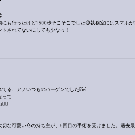


にも行ったけど1500歩そこそこでした😅執務室にはスマホが
ントされてないにしても少なっ！
てる、アノいつものバーゲンでした⁉️🤭
なって
‍♂️
大切な可愛い命の持ち主が、5回目の手術を受けました。過去