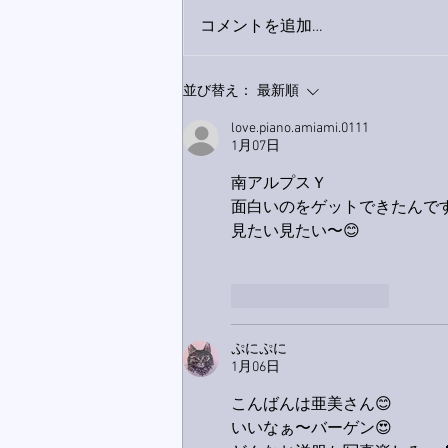
コメントを追加…
下駄箱がスッキリ〜。
並び替え：
最新順
love.piano.amiami.0111
1月07日
南アルプスＹ
面白いのをゲットできたんで
見たい見たい〜😊
いいね！
返信
ぷにぷに
1月06日
こんばんは亜美さん😊
いいなぁ〜バーゲン😍