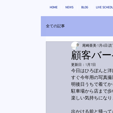
HOME
NEWS
BLOG
LIVE SCHED
全ての記事
尾崎亜美
1月6日
読
顧客バー
更新日：
1月7日
今日はひろぽんと洋
すぐ今年用の写真撮
明後日うちで着てか
駐車場から店まで歩
出かける前と帰ってか