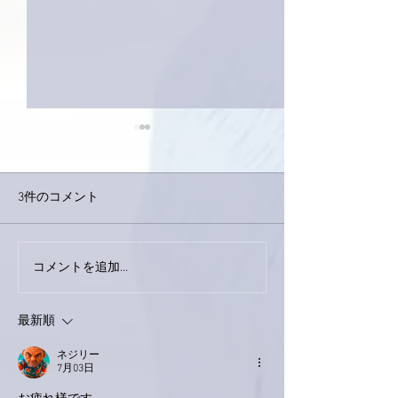
3件のコメント
今日は取材でし
巨大なイタチきゅうり。
コメントを追加…
最新順
ネジリー
7月03日