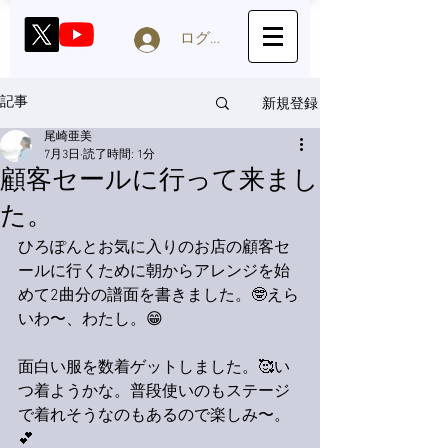
ログイン
新規登録
記事
尾崎亜美
7月3日
読了時間: 1分
顧客セールに行って来まし
た。
ひろぽんとお気に入りのお店の顧客セ
ールに行くために朝からアレンジを始
めて2曲分の譜面を書きました。🤓えら
いわ〜、わたし。😁
面白い服を数着ゲットしました。🥰い
つ着ようかな。普段使いのもステージ
で着れそうなのもあるので楽しみ〜。
💕