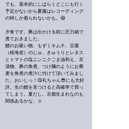
でも、基本的にしばらくどこにも行く
予定がないから夏服はレコーディング
の時しか着られないかも。😅
夕食です。豚は出かける前に圧力鍋で
煮ておきました。
鱧のお吸い物、もずくキムチ、豆腐
（桜海老）のじゅ、きゅうりとレタス
とトマトの塩ニンニクごま油和え、京
漬物、豚の角煮、つけ麺のようにお蕎
麦を角煮の煮汁に付けて頂いてみまし
た。おいしっ！😋礼ちゃん😎にも大好
評。生の鱧を見つけると高確率で買っ
てしまう。夏だし。京都生まれなのも
関係あるかな。☺️