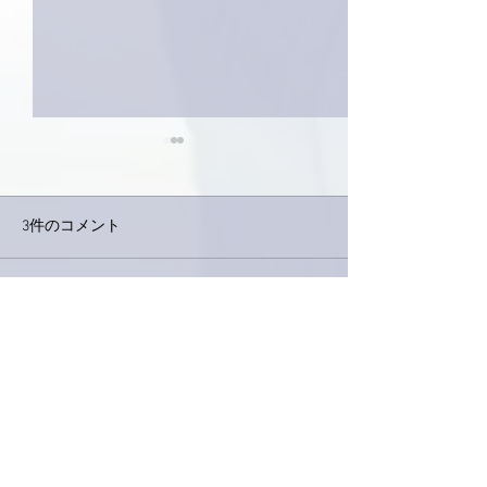
3件のコメント
巨大なイタチき
コメントを追加…
9月23日「amiism」リリー
ス！
最新順
love.piano.amiami.0111
2025年11月25日
南アルプスＹ