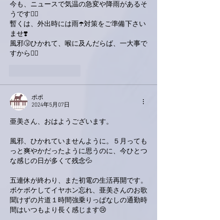
今も、ニュースで気温の急変や降雨があるそ
うです🙋‍♂️
暫くは、外出時には雨☂️対策をご準備下さい
ませ❣️
風邪🤧ひかれて、喉に及んだらば、一大事で
すから🙋‍♂️
いいね！
返信
ポポ
2024年5月07日
亜美さん、おはようございます。
風邪、ひかれていませんように。５月っても
っと爽やかだったように思うのに、今ひとつ
な感じの日が多くて残念💦
五連休が終わり、また初電の生活再開です。
ボケボケしてイヤホン忘れ、亜美さんのお歌
聞けずの片道１時間強乗りっぱなしの通勤時
間はいつもより長く感じます😢