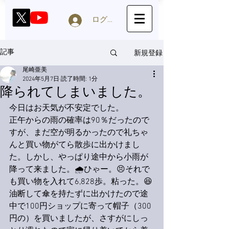
ログイン
新規登録
記事
尾崎亜美
2024年5月7日
読了時間: 1分
降られてしまいました。
今日はお天気が不安定でした。
正午からの雨の確率は90％だったので
すが、まだ空が明るかったので礼ちゃ
んと買い物がてら散歩に出かけまし
た。しかし、やっぱり途中から小雨が
降って来ました。🌧ひゃー。😣それで
も買い物を入れて6,828歩。粘った。😆
油断して傘を持たずに出かけたので途
中で100円ショップに寄って帽子（300
円の）を買いましたが、さすがにしっ