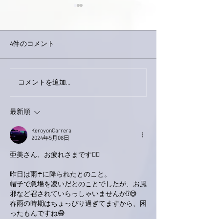
4件のコメント
巨大なイタチき
コメントを追加…
9月23日「amiism」リリー
ス！
最新順
KeroyonCarrera
2024年5月08日
亜美さん、お疲れさまです🙋‍♂️
昨日は雨☂️に降られたとのこと。
帽子で急場を凌いだとのことでしたが、お風
邪など召されていらっしゃいませんか⁉️😅
春雨の時期はちょっぴり過ぎてますから、困
ったもんですね😅