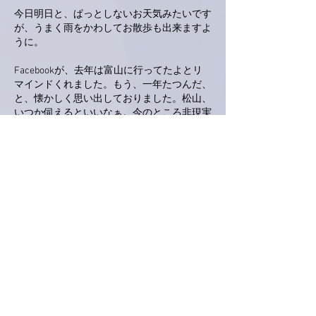
今日明日と、ぱっとしないお天気みたいです
が、うまく雨をかわしてお散歩も出来ますよ
うに。
Facebookが、去年は富山に行ってたよとリ
マインドくれました。もう、一年たつんだ、
と、懐かしく思い出しておりました。松山、
いつか伺えるといいなぁ。今のところ非現実
的ではありますが。
いいね！
返信
安藤 英明
2024年5月07日
亜美様
　同い年のアンディです。ぼくは5/15生ま
れ。
　初めてコメントします。
　学生時代から実はファンでした…。
　昨日、たまたまＴＶドラマを見ていたら、
エンディング曲に亜美ちゃんの「VOICE」が