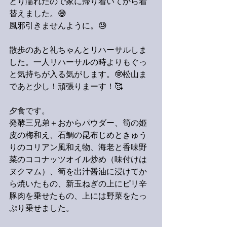
とり濡れたので家に帰り着いてから着
替えました。😅
風邪引きませんように。😓
散歩のあと礼ちゃんとリハーサルしま
した。一人リハーサルの時よりもぐっ
と気持ちが入る気がします。🤓松山ま
であと少し！頑張りまーす！🥰
夕食です。
発酵三兄弟＋おからパウダー、筍の姫
皮の梅和え、石鯛の昆布じめときゅう
りのコリアン風和え物、海老と香味野
菜のココナッツオイル炒め（味付けは
ヌクマム）、筍を出汁醤油に浸けてか
ら焼いたもの、新玉ねぎの上にピリ辛
豚肉を乗せたもの、上には野菜をたっ
ぷり乗せました。