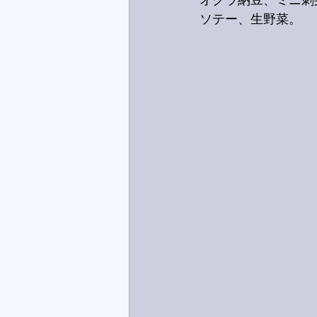
オクラ納豆、ミニ刺
ソテー、生野菜。