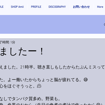
ULE
SHOP Amii
PROFILE
DISCOGRAPHY
お問い合わせ
More
了時間: 1分
ましたー！
えました。21時半。聴き直しもしたからたぶんミスっ
た。よー働いたからちょっと脳が疲れてる。😅
心をほぐそうっと。🫠
なしでタンパク質多め。野菜も。