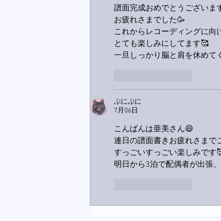
譜面完成おめでとうございま
お疲れさまでした🥳
これからレコーディングに向
とても楽しみにしてます🥰
一旦しっかり脳と肩を休めてく
いいね！
返信
ぷにぷに
7月06日
こんばんは亜美さん😄
連日の譜面書きお疲れさまでご
すっごいすっごい楽しみです
明日から3泊で配偶者が出張、
いいね！
返信