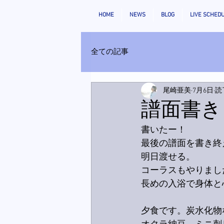
HOME
NEWS
BLOG
LIVE SCHED
全ての記事
尾崎亜美
7月6日
読
譜面書き
書いたー！
最後の譜面を書き終
明日渡せる。
コーラスもやりまし
長めの入浴で身体と
夕食です。炭水化物