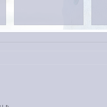
今日
巨大なイタチきゅうり。
ました。