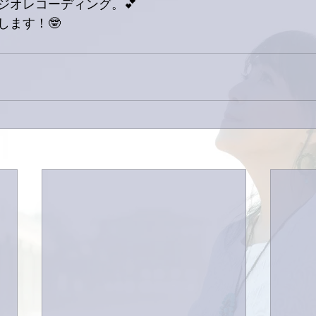
ジオレコーディング。💕
します！🤓