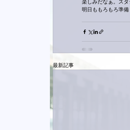
楽しみだなぁ。スタ
明日ももろもろ準備
最新記事