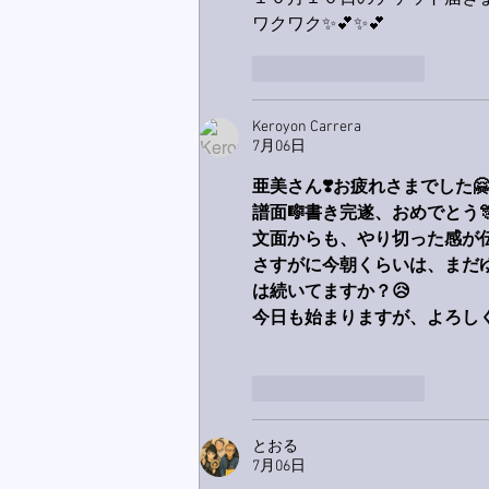
ワクワク✨💕✨💕
いいね！
返信
Keroyon Carrera
7月06日
亜美さん❣️お疲れさまでした
譜面🎼書き完遂、おめでとう🎊
文面からも、やり切った感が伝
さすがに今朝くらいは、まだ
は続いてますか？😥
今日も始まりますが、よろしく
いいね！
返信
とおる
7月06日