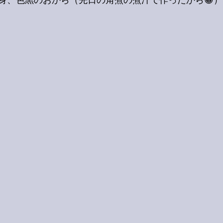
身、色黒のおから（先日の角煮の煮汁で作ったから😁