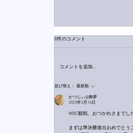
8件のコメント
コメントを追加…
家レコーディング無事終了。
並び替え：
最新順
かつじぃ@舞夢
2023年3月16日
WBC観戦、おつかれさまでした
まずは準決勝進出おめでとうご