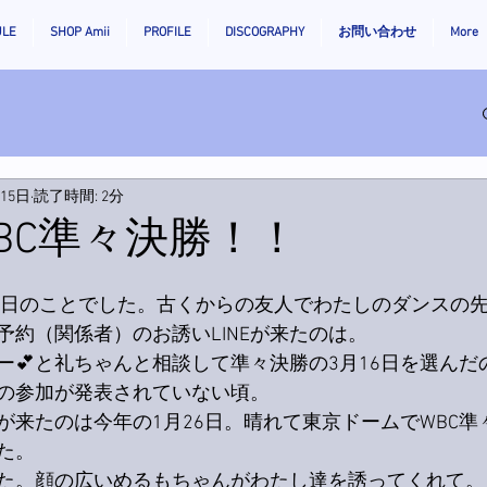
ULE
SHOP Amii
PROFILE
DISCOGRAPHY
お問い合わせ
More
月15日
読了時間: 2分
BC準々決勝！！
14日のことでした。古くからの友人でわたしのダンスの
予約（関係者）のお誘いLINEが来たのは。
ー💕と礼ちゃんと相談して準々決勝の3月16日を選んだ
の参加が発表されていない頃。
が来たのは今年の1月26日。晴れて東京ドームでWBC準
た。
た。顔の広いめるもちゃんがわたし達を誘ってくれて。