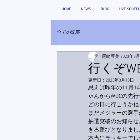
HOME
NEWS
BLOG
LIVE SCHED
全ての記事
尾崎亜美
2023年3
行くぞW
更新日：
2023年3月18日
思えば昨年の11月
ゃんからWBCの先行
どの日に行こうかね
まだメジャーの選手
抽選突破のお知らせ
きる運びとなりまし
本当にラッキーでし