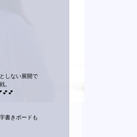
としない展開で
戦。
💕
字書きボードも