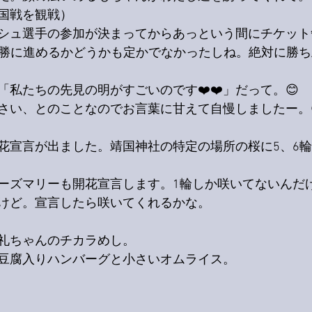
国戦を観戦）
シュ選手の参加が決まってからあっという間にチケット
決勝に進めるかどうかも定かでなかったしね。絶対に勝
私たちの先見の明がすごいのです❤️❤️」だって。😊
さい、とのことなのでお言葉に甘えて自慢しましたー。
花宣言が出ました。靖国神社の特定の場所の桜に5、6
ーズマリーも開花宣言します。1輪しか咲いてないんだ
けど。宣言したら咲いてくれるかな。
礼ちゃんのチカラめし。
豆腐入りハンバーグと小さいオムライス。