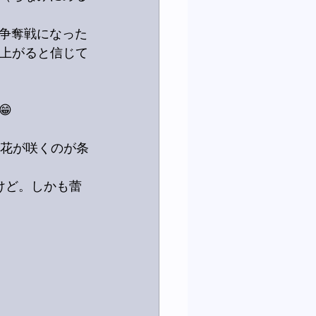
争奪戦になった
ち上がると信じて

輪花が咲くのが条
けど。しかも蕾