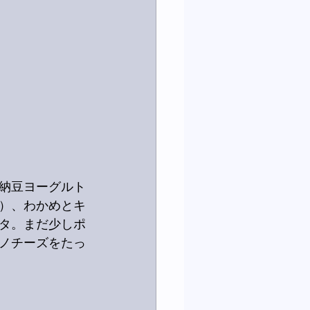
納豆ヨーグルト
）、わかめとキ
タ。まだ少しポ
ノチーズをたっ