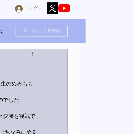
ログイン
ログイン / 新規登録
先生のめるもち
のでした。
々決勝を観戦で
（ちなみにめる