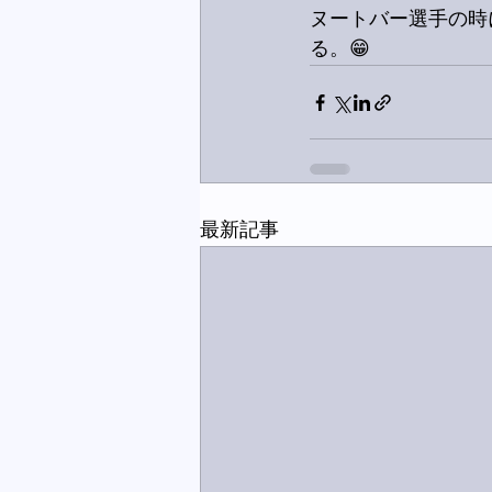
ヌートバー選手の時
る。😁
最新記事