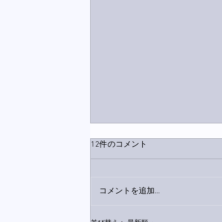
12件のコメント
コメントを追加…
家レコーディング無事終了。