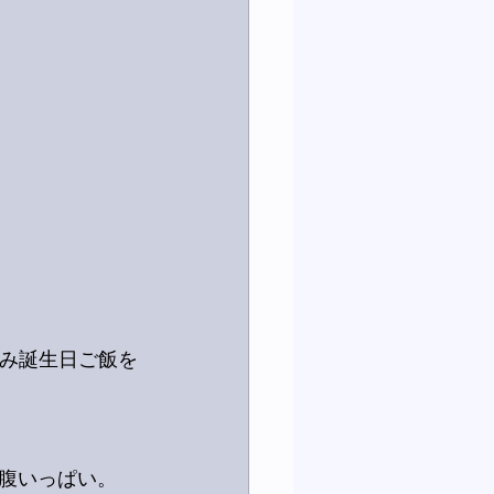
じみ誕生日ご飯を
腹いっぱい。