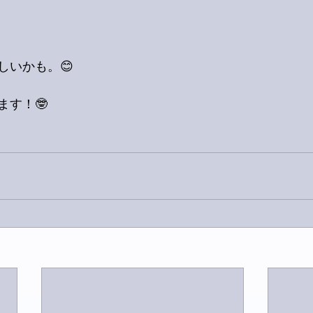
しいかも。😊
ます！🤓