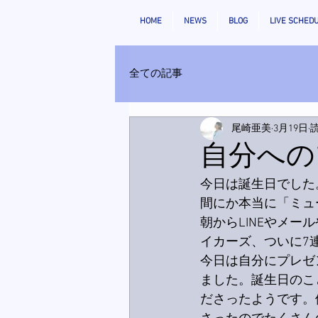
HOME
NEWS
BLOG
LIVE SCHED
全ての記事
尾崎亜美
3月19日
読
自分への
今日は誕生日でした
間にか本当に「ミュ
朝からLINEやメ
イカーズ、ついに7連
今日は自分にプレゼ
ました。誕生日のこ
ださったようです。