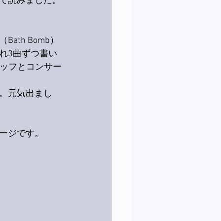
で読みました。
th Bomb）
れ3曲ずつ書い
タッフとコンサー
。元気出まし
ージです。