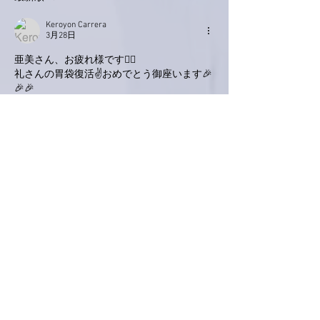
Keroyon Carrera
3月28日
亜美さん、お疲れ様です🙋‍♂️
礼さんの胃袋復活✌️おめでとう御座います🎉
🎉🎉
ここは赤ウインナーでお祝い🥂かと思いまし
たが、鰯のオリーブ🫒パン粉焼きは、大正解
ですね💯鰯の脂は、身体によいですから🤗
我が地域も桜🌸が咲き始めました。
今日の気温は、21℃‼️こりゃすぐに満開にな
るかもです⁉️
亜美さん、礼さんも、今週半ばにはお花見🌸
🌸🌸ですか⁉️🤗
いいね！
返信
love.piano.amiami.0111
3月27日
南アルプス