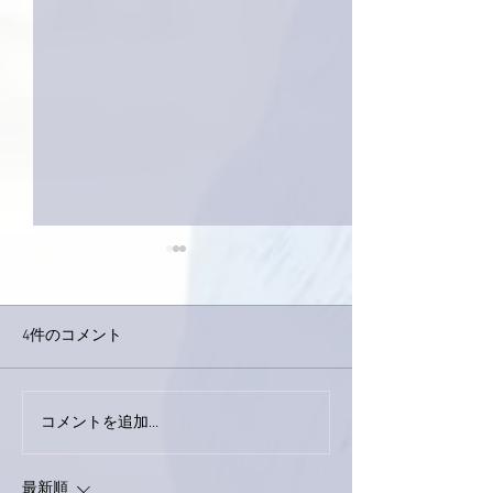
4件のコメント
下駄箱がスッキリ〜。
コメントを追加…
家レコーディン
了。
最新順