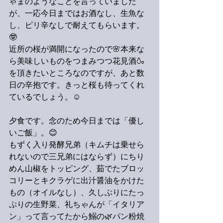
ゃまのようなことを言っていました
が、一応今日まではお酒なし、生魚な
し、ピリ辛なしで耐えてもらいます。
🤓
近所の桜が満開になったので🌸本来な
ら美味しいものをつまみつつ花見酒🍶
を頂きたいところなのですが、あと数
日の辛抱です。きっと桜も待ってくれ
ているでしょう。☺️
夕食です。念のため今日までは「優し
いご飯」。😊
もずく入り発酵兄弟（キムチは乗せら
れないので三兄弟にはならず）にちり
めん山椒をトッピング、茹でたブロッ
コリーとキクラゲに出汁醤油をかけた
もの（オイルなし）、久しぶりにたっ
ぷりの生野菜、礼ちゃんが「イタリア
ン」って言ってたから鰯の🌿パン粉焼