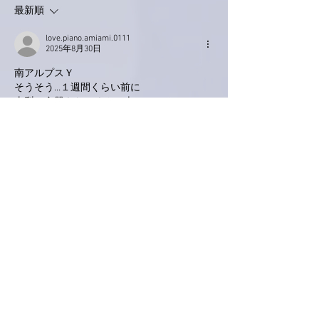
最新順
love.piano.amiami.0111
2025年8月30日
南アルプスＹ
そうそう…１週間くらい前に
山梨で食器をた〜くさん売っている
お店を見つけました。
茶碗蒸し用の器と、ピザ皿、フルーツポンチ
用の器〜など購入しました。
ちょっと料理好きな息子も鉄の竹串を買って
ました😊
目を輝かせ…「いくらでも見ていられるよ
ね〜」なんて言いながら楽しい時間を過ごし
ました✨✨
いいね！
返信
love.piano.amiami.0111
2025年8月30日