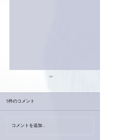
5件のコメント
今日は取材でし
巨大なイタチきゅうり。
コメントを追加…