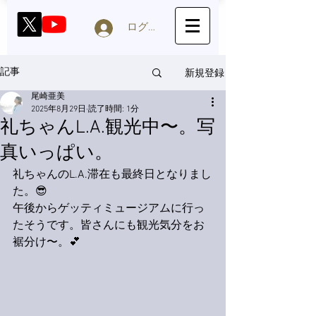
ログイン
新規登録
記事
尾崎亜美
2025年8月29日
読了時間: 1分
礼ちゃんL.A.観光中〜。写
真いっぱい。
礼ちゃんのL.A.滞在も最終日となりまし
た。😎
午後からゲッティミュージアムに行っ
たそうです。皆さんにも観光気分をお
裾分け〜。💕