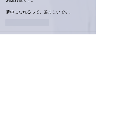
お疲れ様です。
夢中になれるって、羨ましいです。
いいね！
返信
love.piano.amiami.0111
6月24日
南アルプスＹ
首枕…使ったことないです。
最近、首から肩にかけて痛い時が
あるから使ってみようかなぁ〜
いいね！
返信
Keroyon Carrera
6月24日
亜美さん、こんばんは。
念願のお散歩🚶出来たようで何よりです🤗礼
さんは、いつもの更新でなくて、何か他のご
用件でしたか。