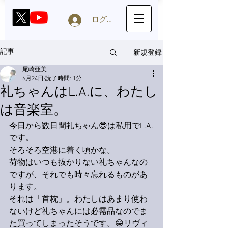
ログイン
新規登録
記事
尾崎亜美
6月24日
読了時間: 1分
礼ちゃんはL.A.に、わたし
は音楽室。
今日から数日間礼ちゃん😎は私用でL.A.
です。
そろそろ空港に着く頃かな。
荷物はいつも抜かりない礼ちゃんなの
ですが、それでも時々忘れるものがあ
ります。
それは「首枕」。わたしはあまり使わ
ないけど礼ちゃんには必需品なのでま
た買ってしまったそうです。😁リヴィ