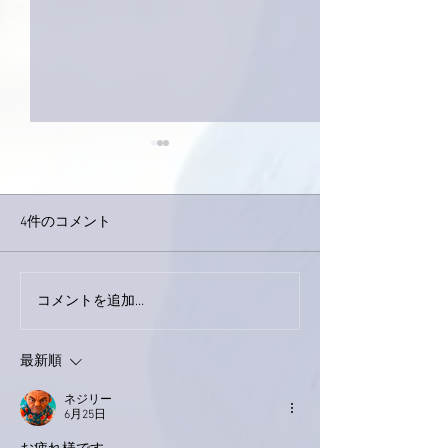
4件のコメント
コメントを追加…
家レコーディング無事終
9月23日「amii
了。
ス！
最新順
ネジリー
6月25日