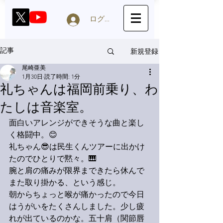
ログイン
新規登録
記事
尾崎亜美
1月30日
読了時間: 1分
礼ちゃんは福岡前乗り、わ
たしは音楽室。
面白いアレンジができそうな曲と楽し
く格闘中。😊
礼ちゃん😎は民生くんツアーに出かけ
たのでひとりで黙々。🎹
腕と肩の痛みが限界まできたら休んで
また取り掛かる、という感じ。
朝からちょっと喉が痛かったので今日
はうがいをたくさんしました。少し疲
れが出ているのかな。五十肩（関節唇