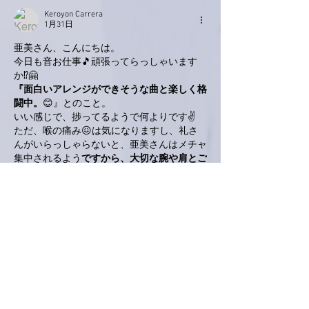
Keroyon Carrera
1月31日
亜美さん、こんにちは。
今日も音お仕事🎵頑張ってらっしゃいます
か⁉️🤗
『面白いアレンジができそうな曲と楽しく格
闘中。
😊』とのこと。
いい感じで、捗ってるようで何よりです✌️
ただ、喉の痛み😖は気になりますし、礼さ
んがいらっしゃらないと、亜美さんはメチャ
集中されるよう
ですから、大切な腕や肩とご
相談のうえ、何卒、よろしくお願い申し上げ
ます🙇
一年も続く寝不足には🥱、出来る限りの早寝
もご検討下さいませ🙋‍♂️
礼さんのチカラ💪めしのピリ辛チャーシュー
麺🍜
何故かその並びが妙に愛おしく感じます💕
いいね！
返信