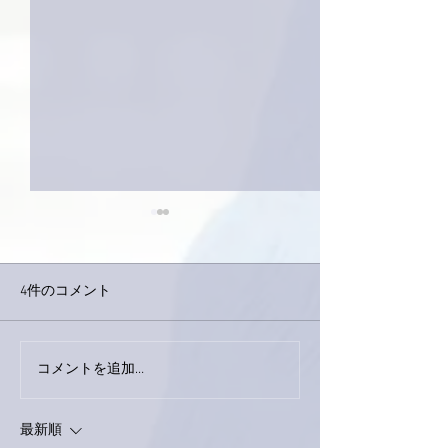
4件のコメント
巨大なイタチき
コメントを追加…
9月23日「amiism」リリー
ス！
最新順