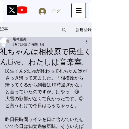
ログイン
新規登録
記事
尾崎亜美
2月7日
読了時間: 1分
礼ちゃんは相模原で民生く
んLive、わたしは音楽室。
民生くんのLiveが終わって礼ちゃん😎が
さっき帰って来ました。「相模原から
帰ってくるから到着は10時過ぎかな」
と言っていたのですが。はやっ！😆
大雪の影響がなくて良かったです。😊
と言うわけで今日はちゃちゃっと。
昨日長時間ワインを口に含んでいたせ
いで今日は知覚過敏気味。そういえば