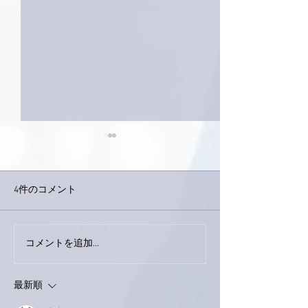
4件のコメント
今日は取材でし
巨大なイタチきゅうり。
コメントを追加…
最新順