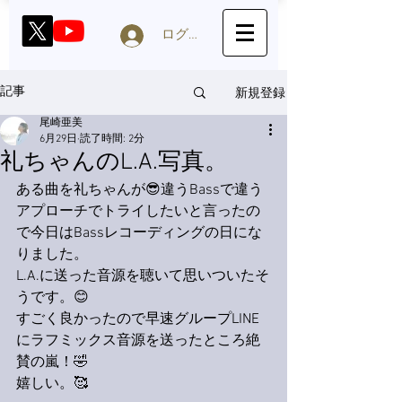
ログイン
新規登録
記事
尾崎亜美
6月29日
読了時間: 2分
礼ちゃんのL.A.写真。
ある曲を礼ちゃんが😎違うBassで違う
アプローチでトライしたいと言ったの
で今日はBassレコーディングの日にな
りました。
L.A.に送った音源を聴いて思いついたそ
うです。😊
すごく良かったので早速グループLINE
にラフミックス音源を送ったところ絶
賛の嵐！🤣
嬉しい。🥰