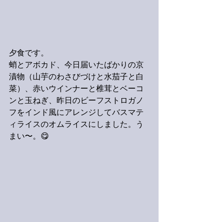
夕食です。
蛸とアボカド、今日届いたばかりの京
漬物（山芋のわさびづけと水茄子と白
菜）、赤いウインナーと椎茸とベーコ
ンと玉ねぎ、昨日のビーフストロガノ
フをインド風にアレンジしてバスマテ
ィライスのオムライスにしました。う
まい〜。😋