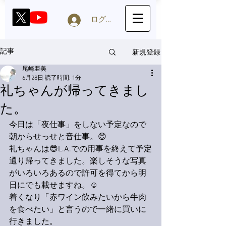
ログイン
新規登録
記事
尾崎亜美
6月28日
読了時間: 1分
礼ちゃんが帰ってきまし
た。
今日は「夜仕事」をしない予定なので
朝からせっせと音仕事。😊
礼ちゃんは😎L.A.での用事を終えて予定
通り帰ってきました。楽しそうな写真
がいろいろあるので許可を得てから明
日にでも載せますね。☺️
着くなり「赤ワイン飲みたいから牛肉
を食べたい」と言うので一緒に買いに
行きました。