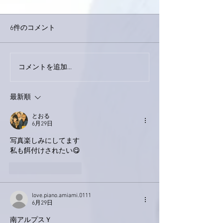
6件のコメント
コメントを追加…
家レコーディング無事終
9月23日「amii
了。
ス！
最新順
とおる
6月29日
写真楽しみにしてます
私も餌付けされたい😋
いいね！
返信
love.piano.amiami.0111
6月29日
南アルプスＹ