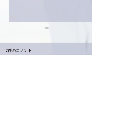
2件のコメント
巨大なイタチき
コメントを追加…
9月23日「amiism」リリー
ス！
最新順
KeroyonCarrera
2025年9月12日
亜美さん、こんばんは。
亜美さん
❣️
良かったですね
😭
亜美さんの頑張り
💦
が成就してきてるようで