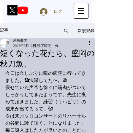
ログイン
新規登録
記事
尾崎亜美
2025年9月12日
読了時間: 1分
短くなった花たち、盛岡の
秋刀魚。
今日は久しぶりに喉の病院に行ってき
ました。🏥渋滞してた〜。😆
痩せていた声帯も徐々に筋肉がついて
しっかりしてきたようです。先生に褒
めて頂きました。練習（リハビリ）の
成果が出てるって。🥰
次は来月ソロコンサートのリハーサル
の谷間に診て頂くことになりました。
毎日吸入はした方が良いとのことだっ