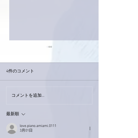
4件のコメント
コメントを追加…
家レコーディング無事終
9月23日「amii
了。
ス！
最新順
love.piano.amiami.0111
3月01日