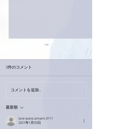
3件のコメント
巨大なイタチき
コメントを追加…
9月23日「amiism」リリー
ス！
最新順
love-piano.amiami.0111
2021年1月05日