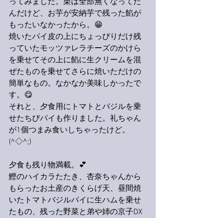
ってみました。栗は全部無くなってた
んだけど、お芋が安納芋で残った餡が
もったいなかったから。😁
焼いたパイ皮の上にちょっぴりだけ残
っていたモッツァレラチーズのかけら
を乗せてその上に餡に生クリームを混
ぜたものを乗せてさらに焼いただけの
簡単なもの。なかなか美味しかったで
す。😋
それと、夕食用にトマトとバジルを乗
せたちびパイも作りました。礼ちゃん
が1個つまみ食いしちゃったけど。
(^◇^;)
夕食も残り物満載。💕
鰹のハイカラたたき、杏奈ちゃんから
もらったお土産のきくらげ天、昼間焼
いたトマトバジルパイに生ハムを乗せ
たもの、残った野菜と弟や姉の京子DX