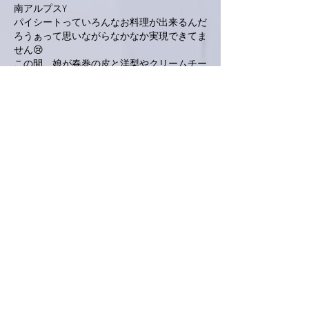
南アルプスY
パイシートっていろんなお料理が出来るんだ
ろうぁって思いながらなかなか実現できてま
せん😢
この間、娘が春巻の皮と洋梨やクリームチー
ズを使いめっちゃ美味しいデザートを作って
くれました。
真似したいと思います✨✨
いいね！
返信
Keroyon Carrera
2021年1月04日
亜美さん、こんばんは。
今日は街に、人や車がかえって来てました
ね。
でも公園では、お父さんと小さな子供が遊ん
でたりもして、
きっと、一部の方はお休みだったのかな？っ
て感じでした。