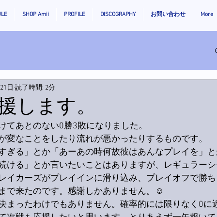
ULE
SHOP Amii
PROFILE
DISCOGRAPHY
お問い合わせ
More
月21日
読了時間: 2分
援します。
けてあとのない0勝3敗になりました。
が変なことをしたり流れが悪かったりするものです。
すぎる」とか「あーあの時何故彼はあんなプレイを」と
続ける」とか言いたいことはありますが、レギュラーシ
レイカーズがプレイインに滑り込み、プレイオフで勝ち
まで来たのです。感謝しかありません。☺️
決まったわけでもありません。確率的には限りなく0に