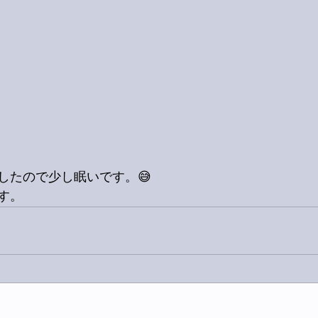
したので少し眠いです。😅
す。