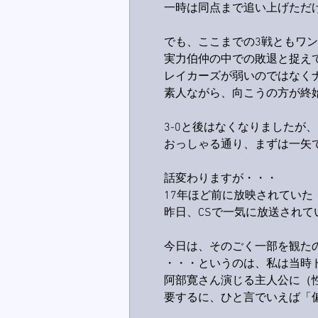
一時は同点まで追い上げただ
でも、ここまでの3戦ともワ
実力伯仲の中での敗退と捉えて
レイカーズが弱いのではなく
素人ながら、向こうの方が終始
3-0と後はなくなりましたが
おっしゃる通り、まずは一矢で
話変わりますが・・・
17年ほど前に放映されてい
昨日、CSで一気に放送され
今日は、そのごく一部を観たの
・・・というのは、私は当時ド
阿部寛さん演じる主人公に（
要するに、ひと言でいえば「