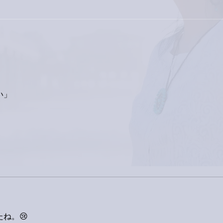
下駄箱がスッキリ〜。
家レ
い」
ね。😢