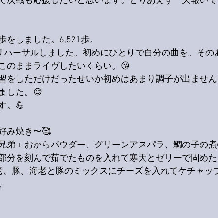
て次戦も応援したいと思います。とりあえず一矢報いて
をしました。6,521歩。
分リハーサルしました。初めにひとりで自分の曲を。その
このままライヴしたいくらい。😘
習をしただけだったせいか初めはあまり調子が出ません
ました。😊
す。💪
好み焼き〜🥰
兄弟＋おからパウダー、グリーンアスパラ、鯛の子の煮
部分を刻んで茹でたものを入れて寒天とゼリーで固めた
老、豚、海老と豚のミックスにチーズを入れてケチャッ
。