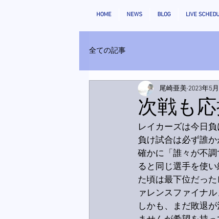
HOME
NEWS
BLOG
LIVE SCHED
全ての記事
尾崎亜美
2023年5
次戦も応
レイカーズは今日負
負け試合は必ず誰か
確かに「誰々が不調
ると同じ選手を使い
た頃は最下位だった
ァレンスファイナル
しかも、まだ敗退が