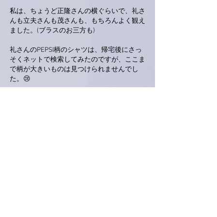
私は、ちょうど正隆さんの横ぐらいで、礼さ
んも立夫さんも茂さんも、もちろんよく観え
ました。(ブラスのお三方も)
礼さんのPEPSI柄のシャツは、帰宅後にさっ
そくネットで検索してみたのですが、ここま
で柄が大きいものは見つけられませんでし
た。😢
つまらないことばかり書いてしまってすみま
せん。💦
あとは、ネタバレになりそうなので、ひとま
ず、この辺にしておきます。
あ、アンコールは盛り上がりましたね。👍
･･･といっても、Billboard Live Tokyoにも伺う
つもりですので、もしお目に掛かれる機会が
ありましたら、お声掛けします。
(まあ、難しいとは思っていますが･･･。)
ということで、出遅れましたが、まずはコメ