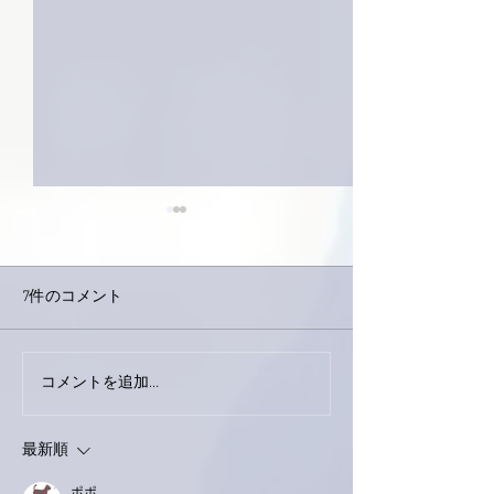
7件のコメント
今日は取材でし
巨大なイタチきゅうり。
コメントを追加…
最新順
ポポ