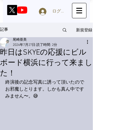
ログイン
新規登録
記事
尾崎亜美
2024年7月27日
読了時間: 2分
昨日はSKYEの応援にビル
ボード横浜に行って来まし
た！
終演後の記念写真に誘って頂いたので
お邪魔しとります。しかも真ん中です
みません〜。😅