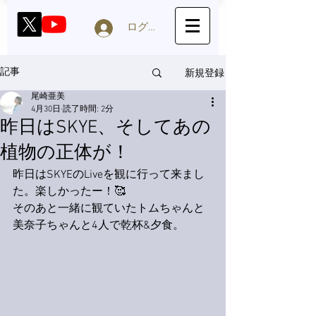
ログイン
新規登録
記事
尾崎亜美
4月30日
読了時間: 2分
昨日はSKYE、そしてあの
植物の正体が！
昨日はSKYEのLiveを観に行って来まし
た。楽しかったー！🥰
そのあと一緒に観ていたトムちゃんと
美奈子ちゃんと4人で乾杯&夕食。