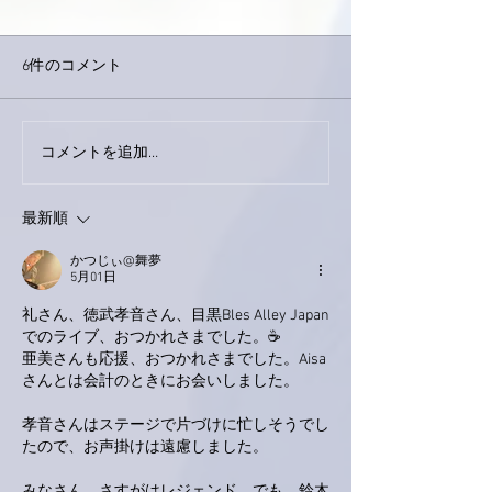
6件のコメント
外録音終了！
今日は取材でした。
コメントを追加…
最新順
かつじぃ@舞夢
5月01日
礼さん、徳武孝音さん、目黒Bles Alley Japan
でのライブ、おつかれさまでした。☕
亜美さんも応援、おつかれさまでした。Aisa
さんとは会計のときにお会いしました。
孝音さんはステージで片づけに忙しそうでし
たので、お声掛けは遠慮しました。
みなさん、さすがはレジェンド、でも、鈴木