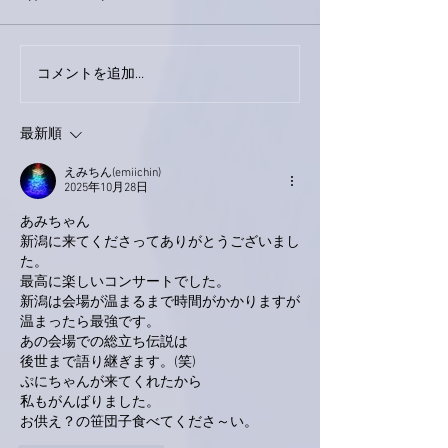
コメントを追加…
家レコーディング無事終
9月23日「amii
了。
ス！
最新順
えみちん(emiichin)
2025年10月28日
あみちゃん
新潟に来てくださってありがとうございまし
た。
最高に楽しいコンサートでした。
新潟は会場が温まるまで時間がかかりますが
温まったら最強です。
あの会場での総立ち伝説は
後世まで語り継ぎます。(笑)
ぷにちゃんが来てくれたから
私もがんばりました。
お供え？の笹団子食べてくださ～い。