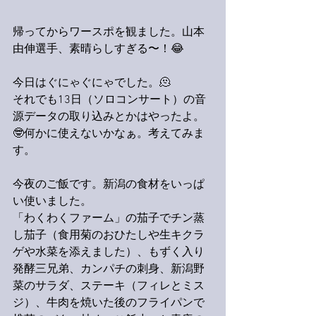
帰ってからワースポを観ました。山本
由伸選手、素晴らしすぎる〜！😂
今日はぐにゃぐにゃでした。🫠
それでも13日（ソロコンサート）の音
源データの取り込みとかはやったよ。
🤓何かに使えないかなぁ。考えてみま
す。
今夜のご飯です。新潟の食材をいっぱ
い使いました。
「わくわくファーム」の茄子でチン蒸
し茄子（食用菊のおひたしや生キクラ
ゲや水菜を添えました）、もずく入り
発酵三兄弟、カンパチの刺身、新潟野
菜のサラダ、ステーキ（フィレとミス
ジ）、牛肉を焼いた後のフライパンで