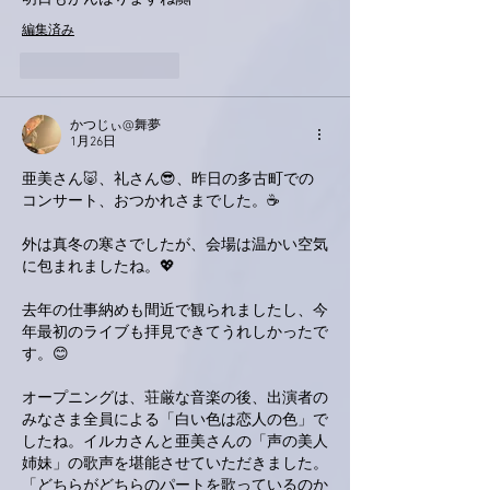
編集済み
いいね！
返信
かつじぃ@舞夢
1月26日
亜美さん🐷、礼さん😎、昨日の多古町での
コンサート、おつかれさまでした。☕
外は真冬の寒さでしたが、会場は温かい空気
に包まれましたね。💖
去年の仕事納めも間近で観られましたし、今
年最初のライブも拝見できてうれしかったで
す。😊
オープニングは、荘厳な音楽の後、出演者の
みなさま全員による「白い色は恋人の色」で
したね。イルカさんと亜美さんの「声の美人
姉妹」の歌声を堪能させていただきました。
「どちらがどちらのパートを歌っているのか