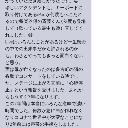
がっていただき嬉しかったです。😊
珍しいアクシデントも。キーボードに
取り付けてあるiPadが何度もへこたれ
るので😁楽器係の斉藤くんが2度も登場
して（歌っている最中も😆）直してく
れました。😅
Liveはいろんなことがあるけど一生懸命
の中での出来事だから許されるのか
も。わざとやってもきっと面白くない
と思う。
実は母が亡くなったのは多古町の隣の
香取でコンサートをしている時でし
た。ステージに上がる直前に「心肺停
止」という報告を受けました。あれか
らもうすぐ7年になります。
この7年間は本当にいろんな意味で濃い
時間でした。何故か急に曲が作れなく
なりコロナで世界中が大変なことにな
り2年前には声帯の手術をしました。