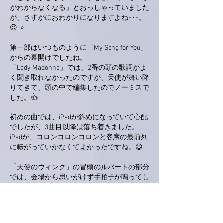
がわからなくなる」とおっしゃっていました
が、さすがにおわかりになりますよね･･･。
😉-⭐
第一部はいつものように「My Song for You」
からの幕開けでしたね。
「Lady Madonna」では、2番の頭の歌詞がよ
く聞き取れなかったのですが、天使が舞い降
りてきて、頭の中で編集したのでノーミスで
した。👍
初めの曲では、iPadが斜めになっていて心配
でしたが、3曲目以降は落ち着きました。
iPadが、コロンコロンコロンと客席の最前列
に転がっていかなくてよかったですね。😃
「天使のウィンク」の冒頭のルバートの部分
では、会場から思いがけず手拍子が鳴ってし
まったので、改めてやり直されましたね。
全体のアンコールは再び出演者全員による
「まあるいいのち」でしたね。