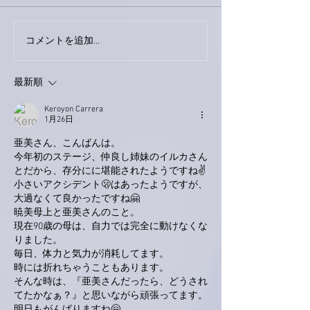
巨大なイタチき
コメントを追加…
9月23日「amiism」リリー
ス！
最新順
Keroyon Carrera
1月26日
亜美さん、こんばんは。
今年初のステージ、仲良し姉妹のイルカさん
とだから、存分にに堪能されたようですね✌️
小さいアクシデント🫢はあったようですが、
大過なくて良かったですね🤗
暁美母上と亜美さんのこと。
現在90歳の母は、自力では完全に動けなくな
りました。
毎日、体力と気力が消耗してます。
時には折れちゃうこともあります。
そんな時は、『亜美さんだったら、どうされ
てたかなぁ？』と思いながら頑張ってます。
明日もがんばりますね🤗