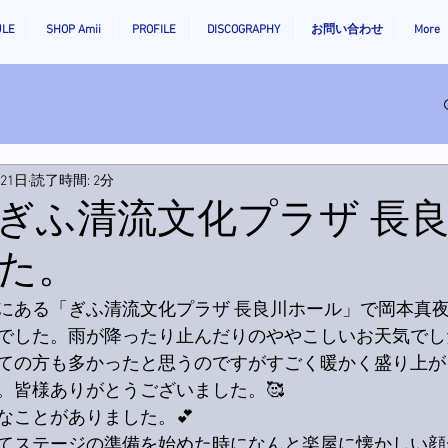
ULE
SHOP Amii
PROFILE
DISCOGRAPHY
お問い合わせ
More
月21日
読了時間: 2分
ぎふ清流文化プラザ 長
た。
にある「ぎふ清流文化プラザ 長良川ホール」で岡本真
でした。雨が降ったり止んだりのややこしいお天気でし
ての方も多かったと思うのですがすごく暖かく盛り上が
。皆様ありがとうございました。🥰
なことがありました。💕
てステージの準備を始めた時になんと楽屋に懐かしい顔