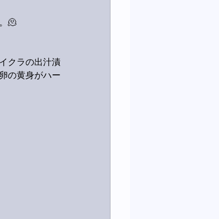
🫠
イクラの出汁漬
卵の黄身がハー