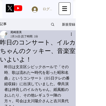
ログイン
新規登録
記事
尾崎亜美
2月26日
読了時間: 2分
昨日のコンサート、イルカ
ちゃんのクッキー、音楽室
いよいよ！
昨日は文京区シビックホールで「その
時、歌は流れた〜時代を彩った昭和名
曲」というコンサート（BS日テレの番
組収録）に出演していました。🤓共演
者は仲良しのイルカちゃん、紙風船の
おふたり、その他レギュラー陣の
方々。司会は太川陽介さんと吉川美代