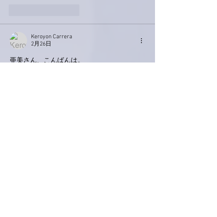
いいね！
返信
Keroyon Carrera
2月26日
亜美さん、こんばんは。
収録お疲れ様でした🙋‍♂️イルカさんとは先日
ご一緒でしたね。何と紙ふうせんのお二人は
超お久ですね🫢司会が太川陽介だったとのこ
とですが、まさか、ご自身も歌われました⁉️
アノ曲を⁉️🤗
お写真ありがとうございます❤️
亜美さんって、ホント変わらず可愛い🩷
今日の亜美さんもご多忙でしたね
😅
って言うか、お忙し過ぎでしょう⁉️絶対に
倒れたりしないようにお気をつけ下さいませ
🙋‍♂️
いいね！
返信
ぷにぷに