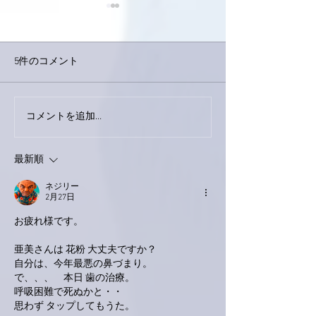
5件のコメント
巨大なイタチき
コメントを追加…
9月23日「amiism」リリー
ス！
最新順
ネジリー
2月27日
お疲れ様です。
亜美さんは 花粉 大丈夫ですか？
自分は、今年最悪の鼻づまり。
で、、、　本日 歯の治療。
呼吸困難で死ぬかと・・
思わず タップしてもうた。