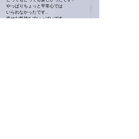
とってもとっても楽しかったです✨
やっぱりちょっと平常心では
いられなかったです…
幸せな気持ちでいっぱいです。
南アルプスに帰ります😊
また、ぜったいに会いに行きますね💕
いいね！
返信
ながれひろりん
2025年10月13日
雨降らなくて良かったです。
さすが❗
楽しみます‼️
編集済み
いいね！
返信
shimizu33-898
2025年10月13日
六本木に向かってます🚃