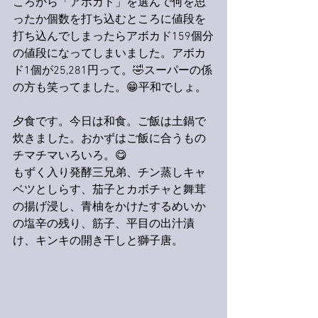
ころから「アボカド」を選んで何を思
ったか個数を打ち込むところに値段を
打ち込んでしまったらアボカド159個分
の値段になってしまいました。アボカ
ド1個が25,281円って。🤣スーパーの係
の方も笑ってました。😁平和でしょ。
夕食です。今日は和食。ご飯は土鍋で
炊きました。おかずはご飯に合うもの
チマチマいろいろ。😋
もずく入り発酵三兄弟、チン蒸しキャ
ベツとしらす、茄子とカボチャと舞茸
の揚げ浸し、青柚をかけたするめいか
の塩辛の残り、筋子、平目の出汁漬
け、キンキの開き干しと獅子唐。