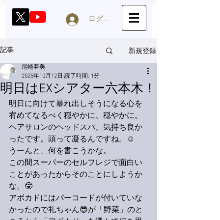
ログイン
新規登録
記事
尾崎亜美
2025年10月12日
読了時間: 1分
明日はEXシアター六本木！
明日に向けて暴れ出しそうになる心を
宥めてなるべく穏やかに、穏やかに。
ヘアサロンのヘッドスパ、気持ち良か
ったです。頭って凝るんですね。☺️
うーんと、何を書こうかな。
この間スーパーのセルフレジで面白い
ことがあったからそのことにしようか
な。🤓
アボカドにはバーコードが付いていな
かったので礼ちゃん😎が「野菜」のと