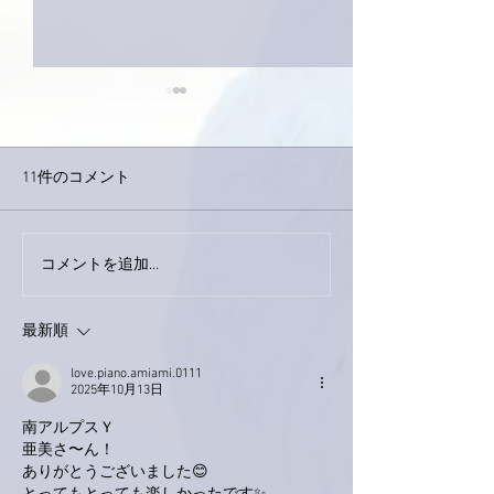
11件のコメント
コメントを追加…
家レコーディング無事終
9月23日「amii
了。
ス！
最新順
love.piano.amiami.0111
2025年10月13日
南アルプスＹ
亜美さ〜ん！
ありがとうございました😊