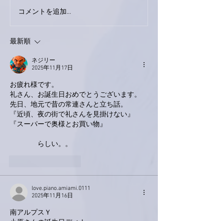
コメントを追加…
家レコーディング無事終
9月23日「amii
了。
ス！
最新順
ネジリー
2025年11月17日
お疲れ様です。
礼さん、お誕生日おめでとうございます。
先日、地元で昔の常連さんと立ち話。
『近頃、夜の街で礼さんを見掛けない』
『スーパーで奥様とお買い物』
　　　　らしい。。
いいね！
返信
love.piano.amiami.0111
2025年11月16日
南アルプスＹ