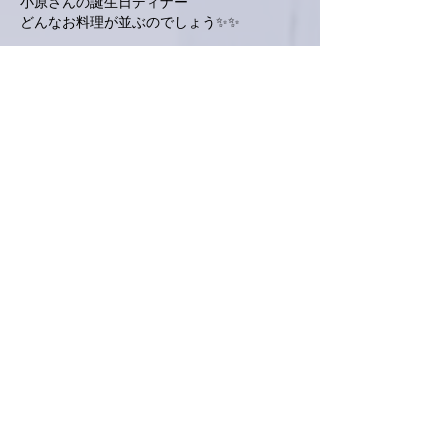
小原さんの誕生日ディナー
どんなお料理が並ぶのでしょう✨✨
いいね！
返信
ぷにぷに
2025年11月16日
明日は礼さんの誕生日ディナー🥂🍾🍴
腕が鳴りますね💖
今日、いつもお世話になっている整体の先生
主催のワイン🍷試飲会でした。画家(コック
ンヴィッチと言う名前で描いてはります)で
もある方でエチケットの絵も描かれたりして
はるオーガニックワインの輸入販売をされて
いる方のおすすめワインをいただいてきまし
た。と言うてもワインに関してはズブの素人
なので「あ、これ好き」とか「飲みやす
い〜」しか言えません(笑)
でも、何本かお願いしてきました。ちょっと
大人な気分😁