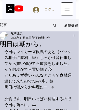
ログイン
新規登録
記事
尾崎亜美
2025年11月16日
読了時間: 1分
明日は朝から。
今日はレイカーズ観戦のあと（バック
ス相手に勝利！😍）しっかり音仕事し
てから買い物がてら散歩をしました。
ん？散歩がてら買い物？🧐
とりあえず😅いろんなところで食材調
達して来たので7,647歩。👍
明日は朝からお料理だー。✊
夕食です。明日いっぱい料理するので
今日は簡単に。🤓