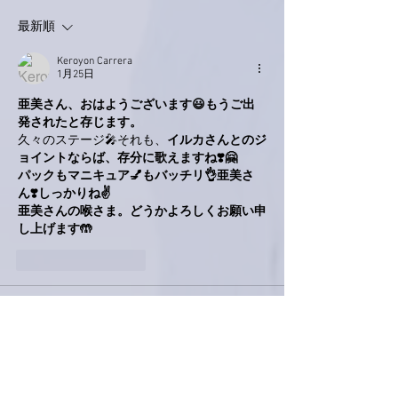
最新順
Keroyon Carrera
1月25日
亜美さん、おはようございます😃もうご出
発されたと存じます。
久々のステージ🎤それも、
イルカさんとのジ
ョイントならば、存分に歌えますね❣️🤗
パックもマニキュア💅もバッチリ👌亜美さ
ん❣️しっかりね✌️
亜美さんの喉さま。どうかよろしくお願い申
し上げます🤲
いいね！
返信
かつじぃ@舞夢
1月25日
伺います。😊🎵
いいね！
返信