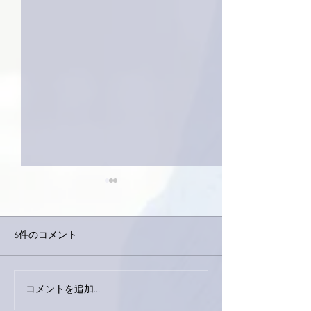
6件のコメント
外録音終了！
今日は取材でした。
コメントを追加…