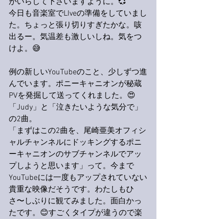
がいらして下さいますように。💞
今日も音楽室でLIveの準備をしていまし
た。ちょっと張り切りすぎたかな。咳
出るー。気温差も激しいしね。気をつ
けよ。😅
例の新しいYouTubeのこと、少しずつ進
んでいます。ポニーキャニオンが秘蔵
PVを発掘して送ってくれました。😍
「Judy」と「泣きたいような気分で」
の2曲。
「まずはこの2曲を、尾崎亜美オフィシ
ャルチャンネルにドッキングするポニ
ーキャニオンのサブチャンネルでアッ
プしようと思います」って。今まで
YouTubeには一度もアップされていない
貴重な映像だそうです。わたしもひ
さ〜しぶりに観てみました。面白かっ
たです。😊すごくタイプが違うので楽