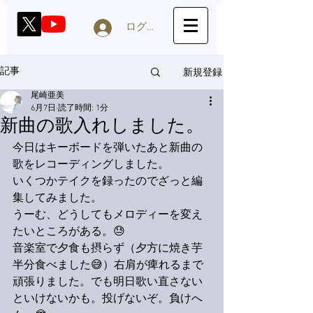
ログイン
新規登録
記事
尾崎亜美
6月7日
読了時間: 1分
新曲の歌入れしました。
今日はキーボードを弾いたあと新曲の
歌をレコーディングしました。
いくつかテイクを録ったのでざっと編
集してみました。
うーむ、どうしてもメロディーを変え
たいところがある。😓
音楽室で夕食も摂らず（夕方に焼き芋
半分食べました😅）右肩が痺れるまで
頑張りました。でも明日歌い直さない
といけないかも。投げないぞ。負けへ