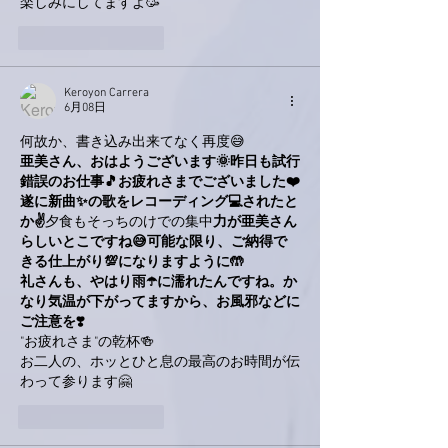
楽しみにしてますよ🥳
いいね！
返信
Keroyon Carrera
6月08日
何故か、書き込み出来てなく再度😅
亜美さん、おはようございます🌞昨日も試行
錯誤のお仕事🎵お疲れさまでございました❤️
遂に新曲✨の歌をレコーディング💻されたと
か✌️
夕食もそっちのけでの集中
力が亜美さん
らしいとこですね😅可能な限り、ご納得で
きる仕上がり💯になりますように🤲
礼さんも、やはり雨☂️に濡れたんですね。か
なり気温が下がってますから、お風邪などに
ご注意を❣️
"お疲れさま"の乾杯🍻
お二人の、ホッとひと息の最高のお時間が伝
わって参ります🤗
いいね！
返信