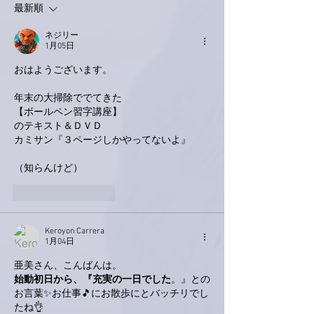
最新順
ネジリー
1月05日
おはようございます。
年末の大掃除ででてきた
【ボールペン習字講座】
のテキスト＆ＤＶＤ
カミサン『３ページしかやってないよ』
（知らんけど）
いいね！
返信
Keroyon Carrera
1月04日
亜美さん、こんばんは。
始動初日から、『充実の一日でした
。』との
お言葉✨お仕事🎵にお散歩にとバッチリでし
たね👌