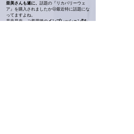
亜美さんも遂に、
話題の『リカバリーウェ
ア』を購入されましたか🫢最近特に話題にな
ってますよね。
是非是非、ご着用後の
インプレッション⁉️を
お願い申し上げます🙋‍♂️
編集済み
いいね！
返信
ぷにぷに
1月04日
こんばんは亜美さん😊
4日連続のお散歩すごいです〜✨
私も今日はちょっと遠くの神社に参拝に行っ
たのですが、駐車場から結構遠くて上り坂で
それを往復して買い物にも行ったはずやのに
何故か5000歩にも届いていませんでした😅
その神社⛩️には御神馬が居てはるんです。
実は御神馬に会いたくて足をのばしました🐴
とても可愛いお馬さんでした💗
色んなことのお礼を言うてきました🙇