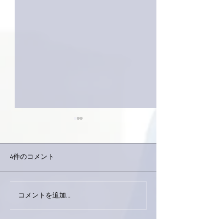
4件のコメント
今日は取材でし
巨大なイタチきゅうり。
コメントを追加…