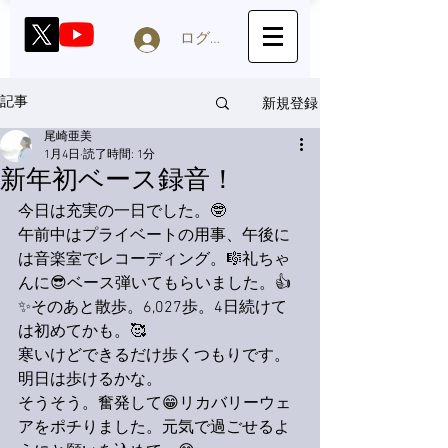
ログイン
新規登録
記事
尾崎亜美
1月4日
読了時間: 1分
新年初ベース録音！
今日は充実の一日でした。🤓
午前中はプライベートの用事、午後に
は音楽室でレコーディング。🎼礼ちゃ
んに😎ベース弾いてもらいました。👍
✨そのあと散歩。6,027歩。4日続けて
は初めてかも。🥰
寒いけどできるだけ歩くつもりです。
明日は歩けるかな。
そうそう。奮発して😁リカバリーウェ
アをポチりました。元気で過ごせるよ