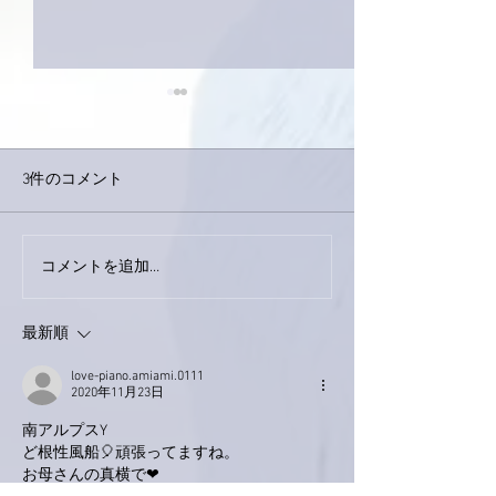
3件のコメント
コメントを追加…
家レコーディング無事終
9月23日「amii
了。
ス！
最新順
love-piano.amiami.0111
2020年11月23日
南アルプスY
ど根性風船🎈頑張ってますね。
お母さんの真横で❤