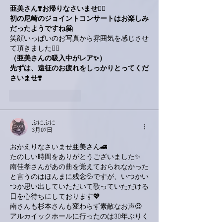
亜美さん❣️お帰りなさいませ🙋‍♂️
初の尼崎のジョイントコンサートはお楽しみ
だったようですね🤗
笑顔いっぱいのお写真から雰囲気を感じさせ
て頂きました🙋‍♂️
（亜美さんの吸入中がレア✨）
先ずは、遠征のお疲れをしっかりとってくだ
さいませ❣️
いいね！
返信
ぷにぷに
3月07日
おかえりなさいませ亜美さん🚄
たのしい時間をありがとうございました✨
南佳孝さんがあの曲を覚えておられなかった
と言うのはほんまに残念💦ですが、いつかい
つか思い出していただいて歌っていただける
日を心待ちにしております💖
南さんも杉本さんも変わらず素敵なお声😍
アルカイックホールに行ったのは30年ぶりく