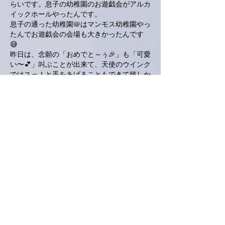
らいです。息子の幼稚園のお遊戯会がアルカ
イックホールやったんです。
息子の通った幼稚園📛はマンモス幼稚園やっ
たんでお遊戯会の会場も大きかったんです
😅
昨日は、念願の「おめでと～ぅ🎉」も「可愛
い〜💕」叫ぶことが出来て、天使のウインク
ではスっ！と手をあげることもできて嬉しか
ったぁ😄
好きな男の子に思いが伝えられず卒業間近に
なっても女の子のカレンダーは冬の入り口で
止まってるってお話もしてくださったり🥰
コラボ曲も素敵でした😊「夢で逢えたら」
楽しかった〜😆
侍ジャパンも勝ったし今夜はゆっくりおやす
みくださいませ🙇
いいね！
返信
かつじぃ@舞夢
3月07日