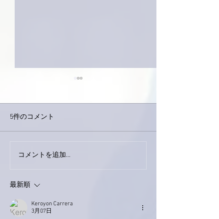
5件のコメント
コメントを追加…
家レコーディング無事終
9月23日「amii
了。
ス！
最新順
Keroyon Carrera
3月07日