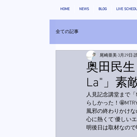
HOME
NEWS
BLOG
LIVE SCHED
全ての記事
尾崎亜美
3月29日
読
奥田民生「M
La"」
人見記念講堂まで「MT
らしかった！🤩MT
風邪の終わりかけな
心に熱くて’優しい
明後日は取材なので