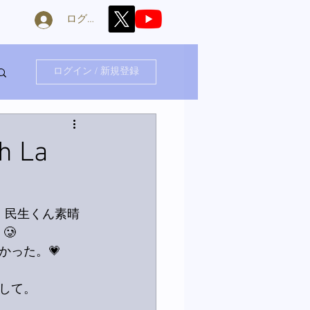
ログイン
ログイン / 新規登録
 La
た。民生くん素晴
🥲
かった。💗
して。