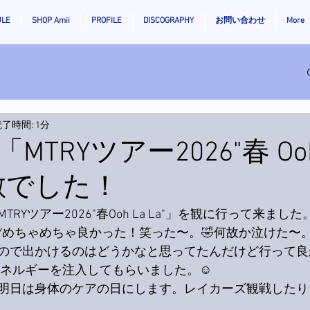
ULE
SHOP Amii
PROFILE
DISCOGRAPHY
お問い合わせ
More
了時間: 1分
TRYツアー2026"春 Ooh
素敵でした！
RYツアー2026"春Ooh La La"」を観に行って来まし
RYめちゃめちゃ良かった！笑った〜。🤣何故か泣けた〜。
ので出かけるのはどうかなと思ってたんだけど行って良
エネルギーを注入してもらいました。☺️
明日は身体のケアの日にします。レイカーズ観戦したり