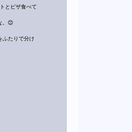
テトとピザ食べて
。😊
をふたりで分け