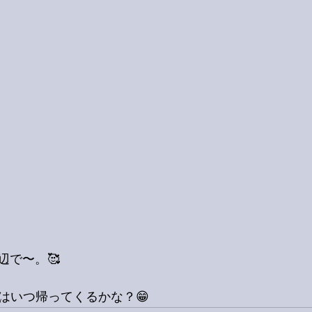
辺で〜。🥰
はいつ帰ってくるかな？😁