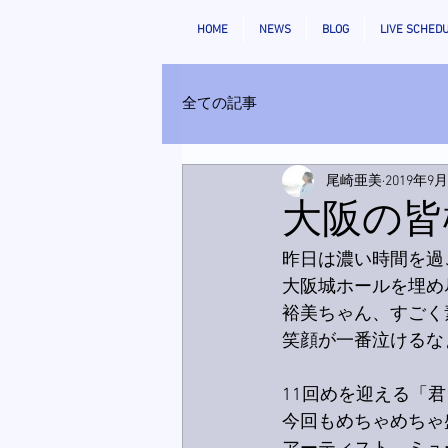
HOME
NEWS
BLOG
LIVE SCHED
全ての記事
尾崎亜美
2019年9
大阪の皆
昨日は濃い時間を過
大阪城ホールを埋め
裕美ちゃん、すごく素
笑顔が一番泣けるな
11回めを迎える「
今回もめちゃめちゃ