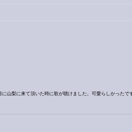
今日
巨大なイタチきゅうり。
前に山梨に来て頂いた時に歌が聴けました。可愛らしかったで