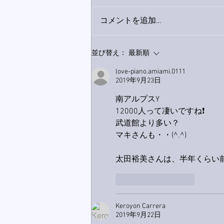
コメントを追加…
9月23日「amiism」リリー
並び替え：
最新順
ス！
love-piano.amiami.0111
2019年9月23日
南アルプスY
12000人って凄いですね❗
武道館より多い？
マキさんも・・(^.^)
太田裕美さんは、半年くらい
いいね！
返信
Keroyon Carrera
2019年9月22日