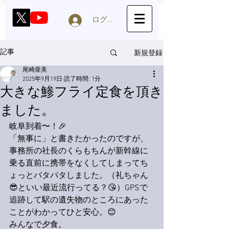
ログイン
新規登録
記事
尾崎亜美
2025年9月19日
読了時間: 1分
大きな鯵フライ定食を頂き
ました。
岐阜到着〜！🎉
「無事に」と書きたかったのですが、
事務所の社長のくらもちんが新幹線に
乗る直前に携帯をなくしてしまってち
ょっとバタバタしました。（礼ちゃん
😎といい最近流行ってる？😘）GPSで
追跡して駅の遺失物のところにあった
ことがわかってひと安心。😊
みんなで夕食。