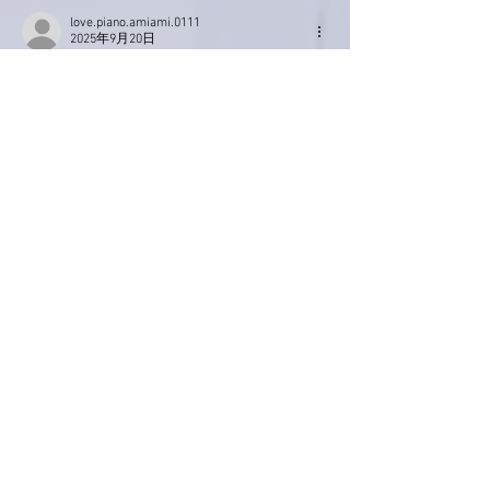
love.piano.amiami.0111
2025年9月20日
南アルプスＹ
本当(・o・)
大きな鯵フライ！
亜美さん、完食できたのでしょうか〜
今日も岡本真夜さんと、盛り上がって下さい
＼(^o^)／
いいね！
返信
ぷにぷに
2025年9月19日
こんばんは亜美さん。
ちょこっとあり〜のやけど、お身体は無事に
到着何よりです😄
日本ってまだまだ捨てたもんじゃないですね
💗
携帯ちゃんと見つかって良かったです👍
立派な鯵フライ😁