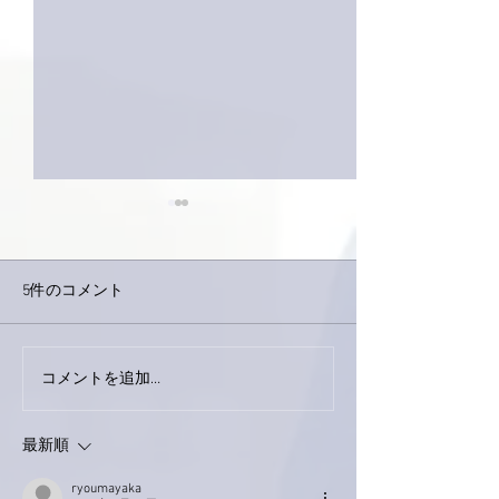
5件のコメント
コメントを追加…
家レコーディング無事終
9月23日「amii
了。
ス！
最新順
ryoumayaka