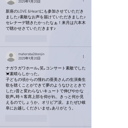
2025年9月20日
新座のLOVE &Heartにも参加させていただき
ました♪素敵なお声を届けていただきました♪
セレナーデ聴きたかったなぁ！来月は六本木
で聴かせさていただきます♪
いいね！
返信
mahoroba26tenjin
2025年9月20日
ナガラガワホール｡笑｡コンサート素敵でした
💓素晴らしかった。
子どもの頃からの憧れの亜美さんの生演奏生
歌を聴くことができて夢のようなひとときで
した♪昔と変わらないキュートで伸びやかな
歌声｡時々客席上部を仰がれ、きっと何か見
えるのでしょうか。オリビア涙。またぜひ岐
阜にお越しくださいませ｡ありがとう。
いいね！
返信