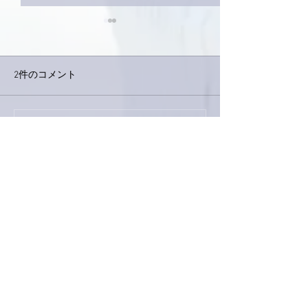
2件のコメント
今日は取材でし
巨大なイタチきゅうり。
コメントを追加…
最新順
Keroyon Carrera
3月15日
亜美さん、こんばんは。
WBC、ちょっびり残念ですが、『勝敗は兵家
の常』。次に備えましょう🙋‍♂️
ちなみに、決勝がベネズエラVSアメリカに
なったりしたら、これは大変ですよ🫢
大相撲も週明けて、いよいよ力が入ります。