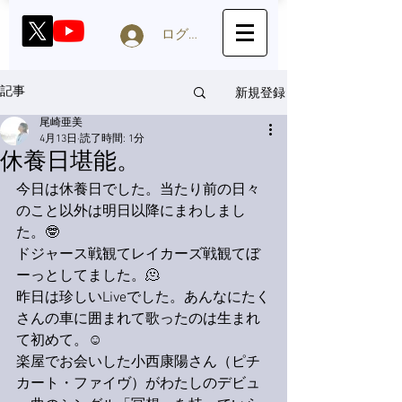
ログイン
新規登録
記事
尾崎亜美
4月13日
読了時間: 1分
休養日堪能。
今日は休養日でした。当たり前の日々
のこと以外は明日以降にまわしまし
た。🤓
ドジャース戦観てレイカーズ戦観てぼ
ーっとしてました。🫠
昨日は珍しいLiveでした。あんなにたく
さんの車に囲まれて歌ったのは生まれ
て初めて。☺️
楽屋でお会いした小西康陽さん（ピチ
カート・ファイヴ）がわたしのデビュ