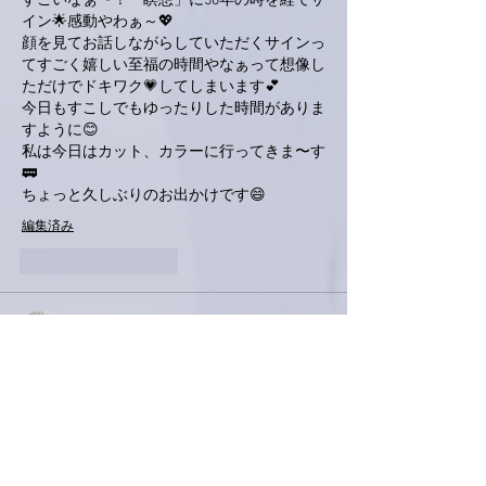
すごいなぁ〜！「瞑想」に50年の時を経てサ
イン🌟感動やわぁ～💖
顔を見てお話しながらしていただくサインっ
てすごく嬉しい至福の時間やなぁって想像し
ただけでドキワク💗してしまいます💕
今日もすこしでもゆったりした時間がありま
すように😊
私は今日はカット、カラーに行ってきま〜す
🚃
ちょっと久しぶりのお出かけです😄
編集済み
いいね！
返信
ながれひろりん
4月13日
バイトして買った亜美さんのデビュー当時の
アルバム、宝物です😉
今でも針を落とすと
あの頃を思い出して反省しきりです😖
レコードはもったいないから
カセットテープにダビングして