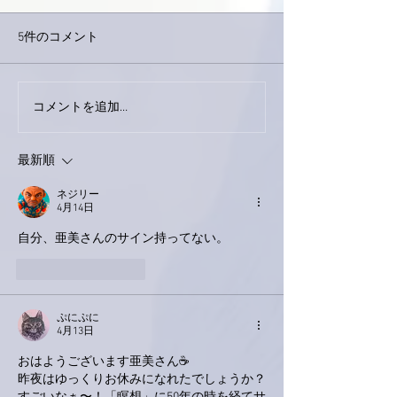
5件のコメント
外録音終了！
今日は取材でした。
コメントを追加…
最新順
ネジリー
4月14日
自分、亜美さんのサイン持ってない。
いいね！
返信
ぷにぷに
4月13日
おはようございます亜美さん☕
昨夜はゆっくりお休みになれたでしょうか？