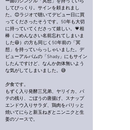
ー曲のシングル「冥想」を持っていら
してびっくり。サインを頼まれまし
た。😊ラジオで聴いてデビュー日に買
ってくださったそうです。50年も大切
に持っていてくださって嬉しい。💗相
棒（ごめんなさい名前忘れてしまいま
した😆）の方も同じく50年前の「冥
想」を持っていらっしゃいました。デ
ビューアルバムの「Shady」にもサイン
したんですけど、なんか勿体無いよう
な気がしてしまいました。😅
夕食です。
もずく入り発酵三兄弟、ヤリイカ、パ
テの残り、ごぼうの唐揚げ、スナップ
エンドウ入りサラダ、鶏肉をパリッと
焼いてにらと新玉ねぎとニンニクと生
姜のソースで。