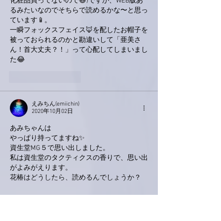
化粧品買ってないので😅)ですが、WEB版あ
るみたいなのでそちらで読めるかな〜と思っ
ています📱。
一瞬フォックスフェイス🦊を配したお帽子を
被っておられるのかと勘違いして「亜美さ
ん！首大丈夫？！」って心配してしまいまし
た😂
いいね！
返信
えみちん(emiichin)
2020年10月02日
あみちゃんは
やっぱり持ってますね✨
資生堂MG５で思い出しました。
私は資生堂のタクティクスの香りで、思い出
がよみがえります。
花椿はどうしたら、読めるんでしょうか？
もっと見る