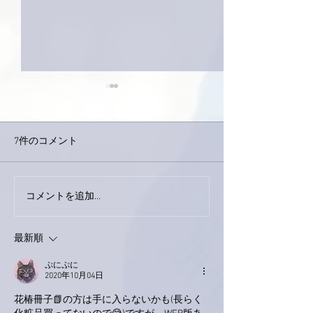
7件のコメント
今日は取材でし
巨大なイタチきゅうり。
コメントを追加…
最新順
ぷにぷに
2020年10月04日
花椿冊子📗の方は手に入らないかも(長らく