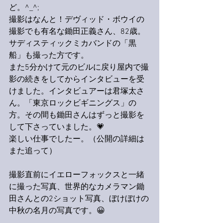
ど。^_^;
撮影はなんと！デヴィッド・ボウイの
撮影でも有名な鋤田正義さん、82歳。
サディスティックミカバンドの「黒
船」も撮った方です。
また5分かけて元のビルに戻り屋内で撮
影の続きをしてからインタビューを受
けました。インタビュアーは君塚太さ
ん。「東京ロックビギニングス」の
方。その間も鋤田さんはずっと撮影を
して下さっていました。💗
楽しい仕事でしたー。（公開の詳細は
また追って）
撮影直前にイエローフォックスと一緒
に撮った写真、世界的なカメラマン鋤
田さんとの2ショット写真、ぼけぼけの
中秋の名月の写真です。😀